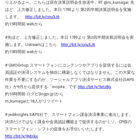
り上がるよー。こちらは現在決算説明会生放送中。RT @m_kumagai: 先
ほど、上方修正しました。本日 17時より 第2四半期決算説明会を実施
します。
http://bit.ly/cnu3J6
約15時間前 webから
#先ほど、上方修正しました。本日 17時より 第2四半期決算説明会を実
施します。Ustreamはこちら
http://bit.ly/cnu3J6
約15時間前 webから
# GMOGroup スマートフォンにコンテンツやアプリを提供するには会
員認証や決済システムを独自に構築しなくてはなりません。この大変な
作業を不要にするのが、ソーシャルアプリ決済サービス株式会社(SAPS
社）が9月から提供する「mopita」です
http://bit.ly/9vtz8g
約16時間前 ログピ(logpi.jp)から
m_kumagaiと18人がリツイート
# jediknights SAPS社で、スマートフォン課金決済事業に進出します。
決済だけではなく課金や会員認証機能まで提供するのがミソ。CP様の
スマートフォン・シフトの促進をお手伝いいたします。
http://bit.ly/9yb0uj