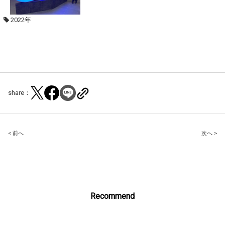
2022年
share：
Post
< 前へ
次へ >
navigation
Recommend