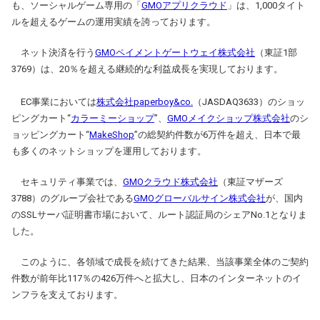
も、ソーシャルゲーム専用の「
GMOアプリクラウド
」は、1,000タイト
ルを超えるゲームの運用実績を誇っております。
ネット決済を行う
GMOペイメントゲートウェイ株式会社
（東証1部
3769）は、20％を超える継続的な利益成長を実現しております。
EC事業においては
株式会社paperboy&co.
（JASDAQ3633）のショッ
ピングカート“
カラーミーショップ
”、
GMOメイクショップ株式会社
のシ
ョッピングカート“
MakeShop
”の総契約件数が6万件を超え、日本で最
も多くのネットショップを運用しております。
セキュリティ事業では、
GMOクラウド株式会社
（東証マザーズ
3788）のグループ会社である
GMOグローバルサイン株式会社
が、国内
のSSLサーバ証明書市場において、ルート認証局のシェアNo.1となりま
した。
このように、各領域で成長を続けてきた結果、当該事業全体のご契約
件数が前年比117％の426万件へと拡大し、日本のインターネットのイ
ンフラを支えております。