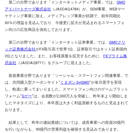
第二の分野であります「インターネットメディア事業」では、
GMO
アドパートナーズ株式会社
（JASDAQ4784）が、SEM事業、WEBマー
ケティング事業に加え、メディアレップ事業が好調で、前年同期比
60％の増益を見込んでおり、今後更に拡大が見込まれるスマートフォ
ン向けの広告商品を強化しております。
第三の分野であります「インターネット証券事業」では、
GMOクリ
ック証券株式会社
がFX取引高で世界1位、証券取引ではネット証券国内
3位となりました。また、お客様基盤を拡充するために、
FXプライム株
式会社
（JASDAQ8711）をグループに迎えました。
新規事業分野であります「ソーシャル・スマートフォン関連事業」で
は、共同購入型クーポンサイト“
くまポン byGMO
”が単月黒字を実現
し、軌道に乗ってまいりました。スマートフォン向けのゲームプラット
フォーム“
Gゲー
”は、会員数が2,000万人を突破し、昨年末より開始しま
したマネタイズにより、本年度は大きく利益貢献するものと見込まれて
おります。
結果として、昨年の連結業績については、成長事業への投資20億円
を行いながらも、90億円の営業利益を確保する見込みであります。