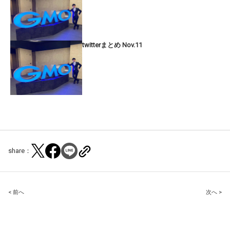
twitterまとめ Nov.11
share：
Post
< 前へ
次へ >
navigation