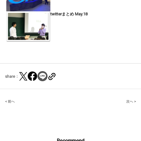
twitterまとめ May.18
share：
Post
< 前へ
次へ >
navigation
Recommend