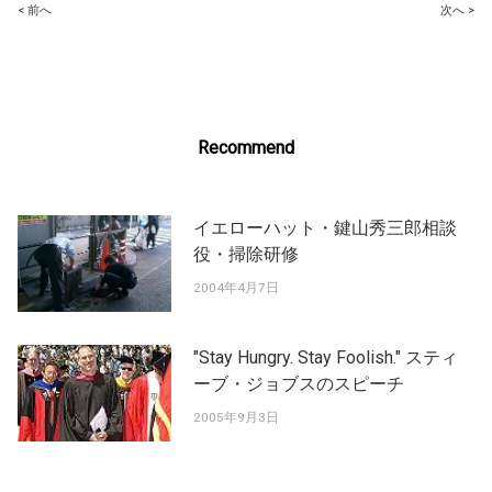
Post
< 前へ
次へ >
navigation
Recommend
イエローハット・鍵山秀三郎相談
役・掃除研修
2004年4月7日
"Stay Hungry. Stay Foolish." スティ
ーブ・ジョブスのスピーチ
2005年9月3日