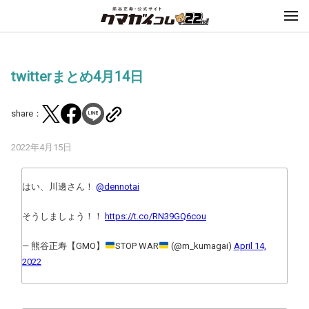
twitterまとめ4月14日
share：
2022年4月15日
はい、川邊さん！
@dennotai
そうしましょう！！
https://t.co/RN39GQ6cou
— 熊谷正寿【GMO】
STOP WAR
(@m_kumagai)
April 14,
2022