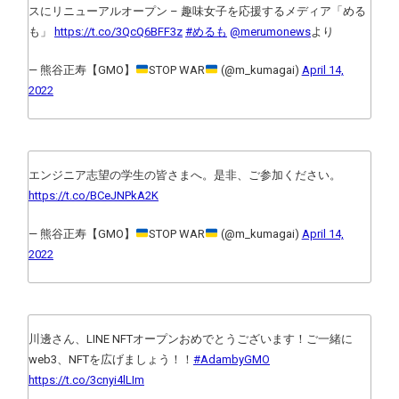
スにリニューアルオープン – 趣味女子を応援するメディア「める
も」
https://t.co/3QcQ6BFF3z
#めるも
@merumonews
より
— 熊谷正寿【GMO】
STOP WAR
(@m_kumagai)
April 14,
2022
エンジニア志望の学生の皆さまへ。是非、ご参加ください。
https://t.co/BCeJNPkA2K
— 熊谷正寿【GMO】
STOP WAR
(@m_kumagai)
April 14,
2022
川邊さん、LINE NFTオープンおめでとうございます！ご一緒に
web3、NFTを広げましょう！！
#AdambyGMO
https://t.co/3cnyi4lLIm