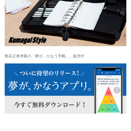
熊谷正寿考案の「夢が、かなう手帳。」販売中