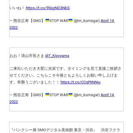
いいね！
https://t.co/95qzND3NbS
— 熊谷正寿【GMO】
STOP WAR
(@m_kumagai)
April 14,
2022
おお！清山市長さま
@T_Kiyoyama
ご来社いただき大変に光栄です。タイミングを見て直接ご挨拶さ
せてください。こちらこそ今後ともよろしくお願い申し上げま
す。有難うございました！！
https://t.co/CCgPIjNNju
— 熊谷正寿【GMO】
STOP WAR
(@m_kumagai)
April 14,
2022
『バンクシー展 GMOデジタル美術館 東京・渋谷』 渋谷フクラ