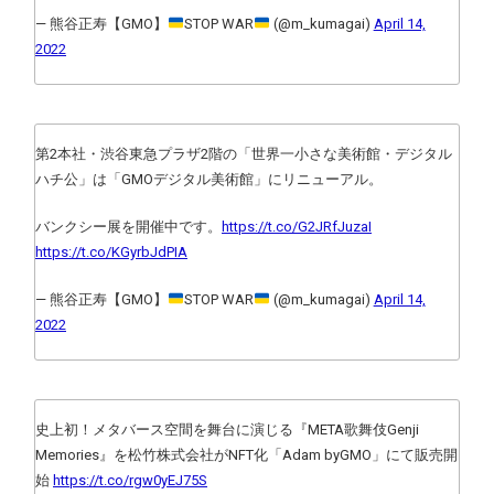
— 熊谷正寿【GMO】
STOP WAR
(@m_kumagai)
April 14,
2022
第2本社・渋谷東急プラザ2階の「世界一小さな美術館・デジタル
ハチ公」は「GMOデジタル美術館」にリニューアル。
バンクシー展を開催中です。
https://t.co/G2JRfJuzaI
https://t.co/KGyrbJdPIA
— 熊谷正寿【GMO】
STOP WAR
(@m_kumagai)
April 14,
2022
史上初！メタバース空間を舞台に演じる『META歌舞伎Genji
Memories』を松竹株式会社がNFT化「Adam byGMO」にて販売開
始
https://t.co/rgw0yEJ75S