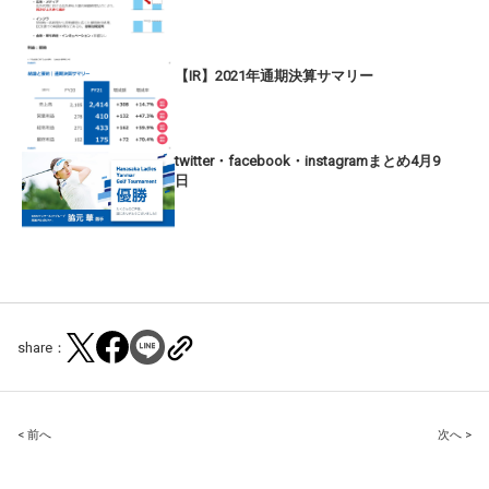
【IR】2021年通期決算サマリー
twitter・facebook・instagramまとめ4月9
日
share：
Post
< 前へ
次へ >
navigation