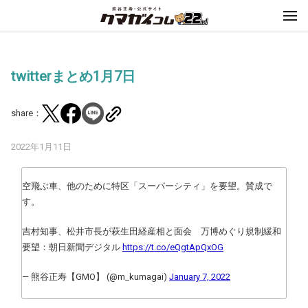
twitterまとめ1月7日
share：
2022年1月11日
空飛ぶ車、他のために特区「スーパーシティ」を要望。賛成で
す。
吉村知事、松井市長が萩生田経産相と面会 万博めぐり規制緩和
要望：朝日新聞デジタル
https://t.co/eQgtApQxOG
— 熊谷正寿【GMO】 (@m_kumagai)
January 7, 2022