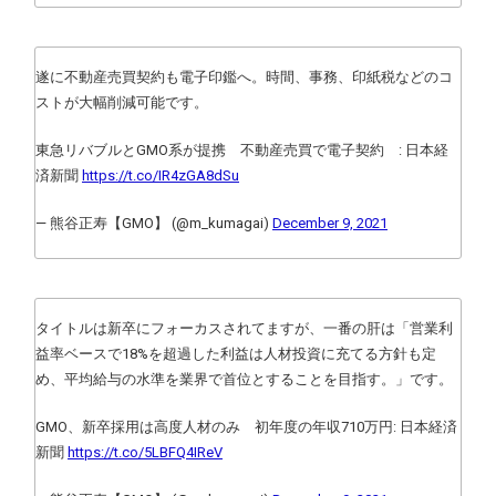
遂に不動産売買契約も電子印鑑へ。時間、事務、印紙税などのコ
ストが大幅削減可能です。
東急リバブルとGMO系が提携 不動産売買で電子契約 : 日本経
済新聞
https://t.co/IR4zGA8dSu
— 熊谷正寿【GMO】 (@m_kumagai)
December 9, 2021
タイトルは新卒にフォーカスされてますが、一番の肝は「営業利
益率ベースで18%を超過した利益は人材投資に充てる方針も定
め、平均給与の水準を業界で首位とすることを目指す。」です。
GMO、新卒採用は高度人材のみ 初年度の年収710万円: 日本経済
新聞
https://t.co/5LBFQ4IReV