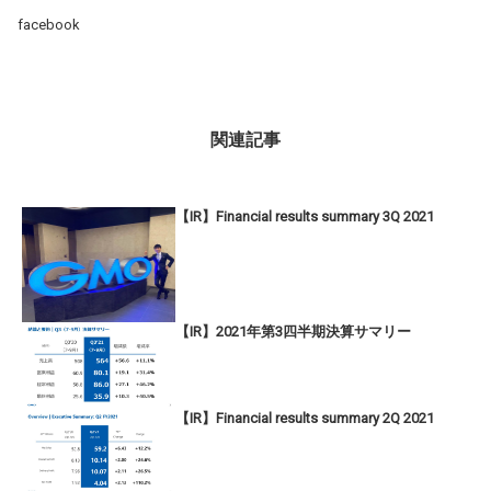
facebook
関連記事
【IR】Financial results summary 3Q 2021
【IR】2021年第3四半期決算サマリー
【IR】Financial results summary 2Q 2021