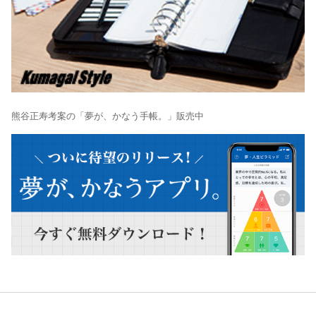
熊谷正寿考案の「夢が、かなう手帳。」販売中