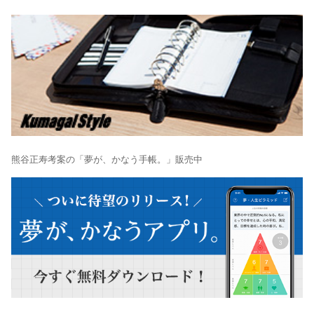
熊谷正寿考案の「夢が、かなう手帳。」販売中