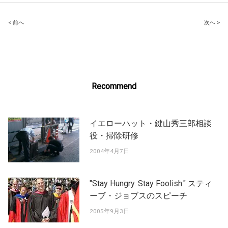
Post
< 前へ
次へ >
navigation
Recommend
イエローハット・鍵山秀三郎相談
役・掃除研修
2004年4月7日
"Stay Hungry. Stay Foolish." スティ
ーブ・ジョブスのスピーチ
2005年9月3日