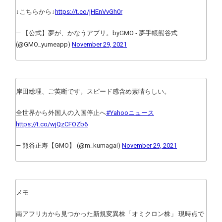
↓こちらから↓
https://t.co/jHEnVvGh0r
— 【公式】夢が、かなうアプリ。byGMO ‐ 夢手帳熊谷式
(@GMO_yumeapp)
November 29, 2021
岸田総理、ご英断です。スピード感含め素晴らしい。
全世界から外国人の入国停止へ
#Yahooニュース
https://t.co/wjQzCFOZb6
— 熊谷正寿【GMO】 (@m_kumagai)
November 29, 2021
メモ
南アフリカから見つかった新規変異株「オミクロン株」 現時点で