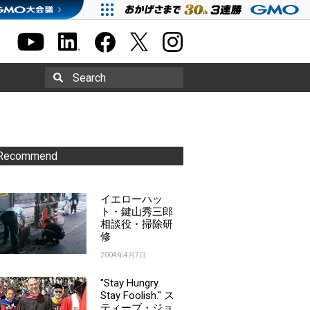
Search
Recommend
イエローハッ
ト・鍵山秀三郎
相談役・掃除研
修
2004年4月7日
"Stay Hungry.
Stay Foolish." ス
ティーブ・ジョ