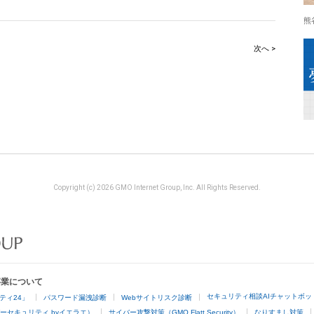
熊
次へ >
Copyright (c) 2026 GMO Internet Group, Inc. All Rights Reserved.
事業について
セキュリティ相談AIチャットボッ
ティ24」
パスワード漏洩診断
Webサイトリスク診断
ーセキュリティ byイエラエ）
サイバー攻撃対策（GMO Flatt Security）
なりすまし対策