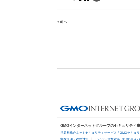
< 前へ
Post
navigation
GMOインターネットグループのセキュリティ
世界初総合ネットセキュリティサービス「GMOセキュリ
実在証明・盗聴対策
サイバー攻撃対策（GMOサイバ