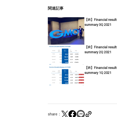
関連記事
【IR】Financial result
summary 3Q 2021
【IR】Financial result
summary 2Q 2021
【IR】Financial result
summary 1Q 2021
share：