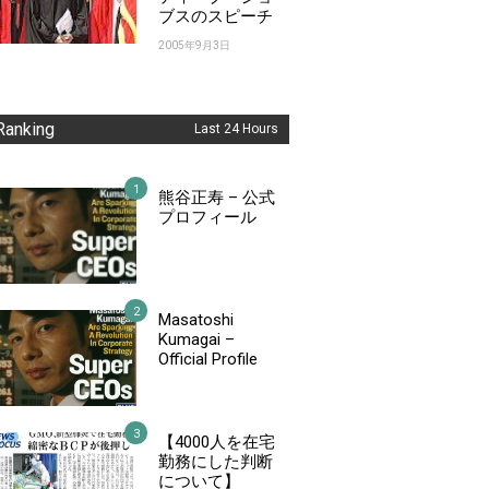
ブスのスピーチ
2005年9月3日
Ranking
Last 24 Hours
熊谷正寿 – 公式
プロフィール
Masatoshi
Kumagai –
Official Profile
【4000人を在宅
勤務にした判断
について】