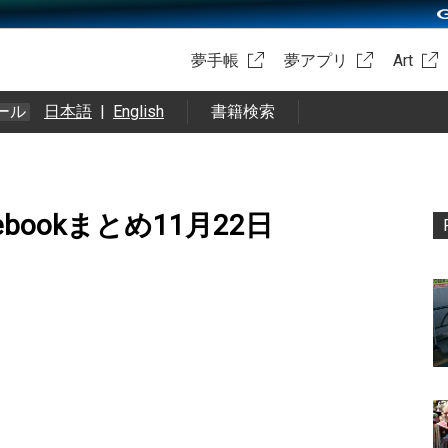
夢手帳
夢アプリ
Art
ール
日本語
|
English
書籍検索
,facebookまとめ11月22日