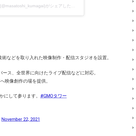
熊谷正寿【GMO】 Masatoshi Kumagai(@masatoshi_kumagai)がシェアした投稿
CG技術などを取り入れた映像制作・配信スタジオを設置。
や、メタバース、全世界に向けたライブ配信などに対応。
の方へ映像創作の場を提供。
かにして参ります。
#GMOタワー
)
November 22, 2021