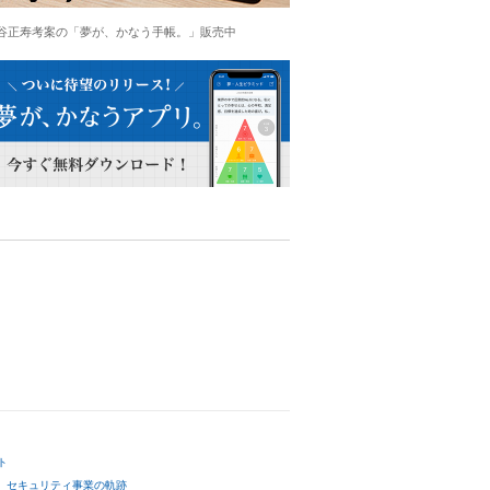
谷正寿考案の「夢が、かなう手帳。」販売中
ト
セキュリティ事業の軌跡