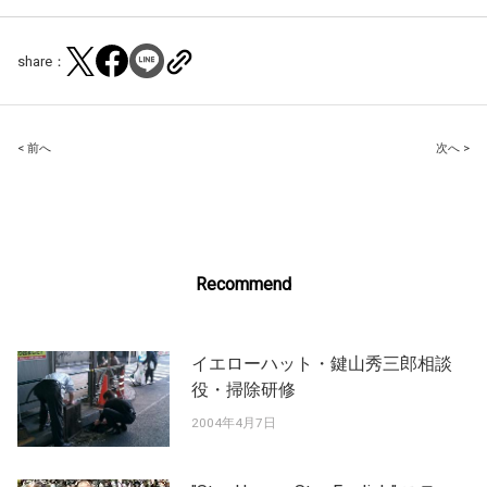
share：
Post
< 前へ
次へ >
navigation
Recommend
イエローハット・鍵山秀三郎相談
役・掃除研修
2004年4月7日