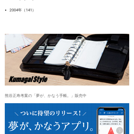
2004年（141）
熊谷正寿考案の「夢が、かなう手帳。」販売中