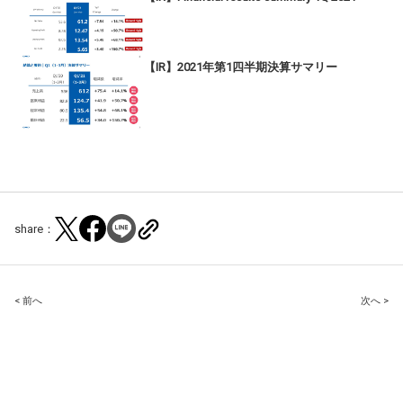
【IR】2021年第1四半期決算サマリー
share：
Post
< 前へ
次へ >
navigation