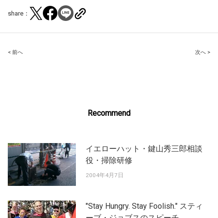
share：
Post
< 前へ
次へ >
navigation
Recommend
イエローハット・鍵山秀三郎相談
役・掃除研修
2004年4月7日
"Stay Hungry. Stay Foolish." スティ
ーブ・ジョブスのスピーチ