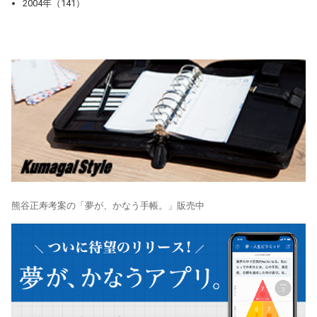
2004年（141）
熊谷正寿考案の「夢が、かなう手帳。」販売中