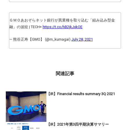
ＧＭＯあおぞらネット銀行が異業種を取り込む「組み込み型金
融」の波紋 | TECH+
https://t.co/hB2jkJxkOE
— 熊谷正寿【GMO】 (@m_kumagai)
July 28, 2021
関連記事
【IR】Financial results summary 3Q 2021
【IR】2021年第3四半期決算サマリー