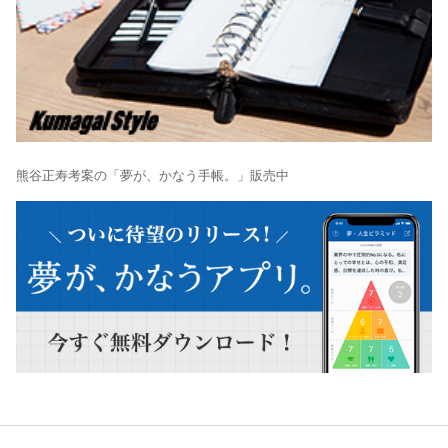
熊谷正寿考案の「夢が、かなう手帳。」販売中