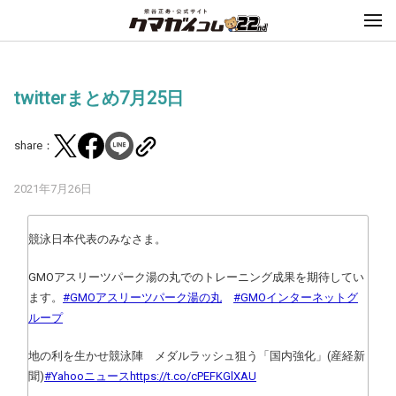
twitterまとめ7月25日
share：
2021年7月26日
競泳日本代表のみなさま。
GMOアスリーツパーク湯の丸でのトレーニング成果を期待してい
ます。
#GMOアスリーツパーク湯の丸
#GMOインターネットグ
ループ
地の利を生かせ競泳陣 メダルラッシュ狙う「国内強化」(産経新
聞)
#Yahooニュース
https://t.co/cPEFKGlXAU