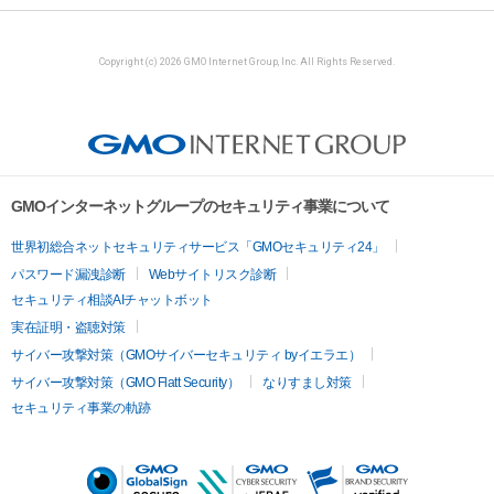
Copyright (c) 2026 GMO Internet Group, Inc. All Rights Reserved.
GMOインターネットグループのセキュリティ事業について
世界初総合ネットセキュリティサービス「GMOセキュリティ24」
パスワード漏洩診断
Webサイトリスク診断
セキュリティ相談AIチャットボット
実在証明・盗聴対策
サイバー攻撃対策（GMOサイバーセキュリティ byイエラエ）
サイバー攻撃対策（GMO Flatt Security）
なりすまし対策
セキュリティ事業の軌跡