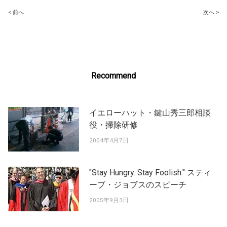
Post
< 前へ
次へ >
navigation
Recommend
イエローハット・鍵山秀三郎相談
役・掃除研修
2004年4月7日
"Stay Hungry. Stay Foolish." スティ
ーブ・ジョブスのスピーチ
2005年9月3日