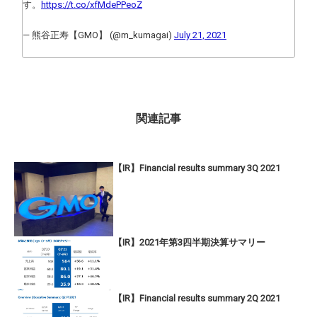
す。
https://t.co/xfMdePPeoZ
— 熊谷正寿【GMO】 (@m_kumagai)
July 21, 2021
関連記事
【IR】Financial results summary 3Q 2021
【IR】2021年第3四半期決算サマリー
【IR】Financial results summary 2Q 2021