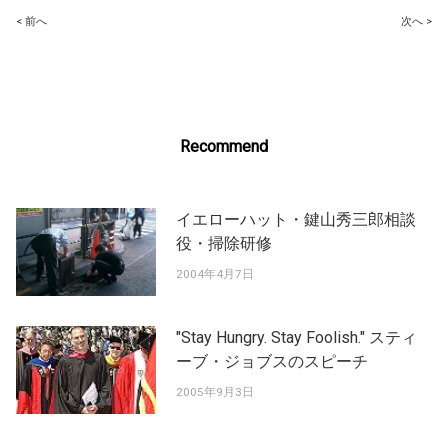
Post
< 前へ
次へ >
navigation
Recommend
イエローハット・鍵山秀三郎相談
役・掃除研修
2004年4月7日
"Stay Hungry. Stay Foolish." スティ
ーブ・ジョブスのスピーチ
2005年9月3日