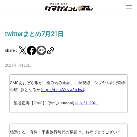
twitterまとめ7月21日
share：
2021年7月22日
GMOあおぞら銀が「組み込み金融」に熱視線、シブヤ系銀行独自
の鉱 ' 脈となるか
https://t.co/YkNvr3o1w4
— 熊谷正寿【GMO】 (@m_kumagai)
July 21, 2021
感動する。有料・宇宙旅行時代の幕開け。おめでとうございま