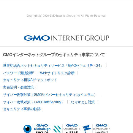
Copyright (c) 2026 GMO Internet Group, Inc. All Rights Reserved.
GMOインターネットグループのセキュリティ事業について
世界初総合ネットセキュリティサービス「GMOセキュリティ24」
パスワード漏洩診断
Webサイトリスク診断
セキュリティ相談AIチャットボット
実在証明・盗聴対策
サイバー攻撃対策（GMOサイバーセキュリティ byイエラエ）
サイバー攻撃対策（GMO Flatt Security）
なりすまし対策
セキュリティ事業の軌跡