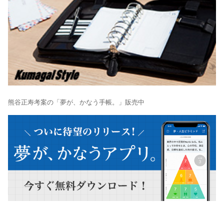
熊谷正寿考案の「夢が、かなう手帳。」販売中