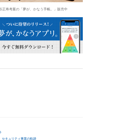
谷正寿考案の「夢が、かなう手帳。」販売中
ト
セキュリティ事業の軌跡