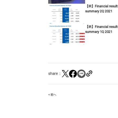
【IR】Financial result
summary 2Q 2021
【IR】Financial result
summary 1Q 2021
share：
< 前へ
Post
navigation