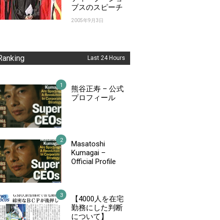
ブスのスピーチ
2005年9月3日
Ranking
Last 24 Hours
熊谷正寿 – 公式
プロフィール
Masatoshi
Kumagai –
Official Profile
【4000人を在宅
勤務にした判断
について】