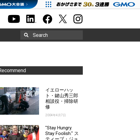
Search
Recommend
イエローハッ
ト・鍵山秀三郎
相談役・掃除研
修
2004年4月7日
"Stay Hungry.
Stay Foolish." ス
ティーブ・ジョ