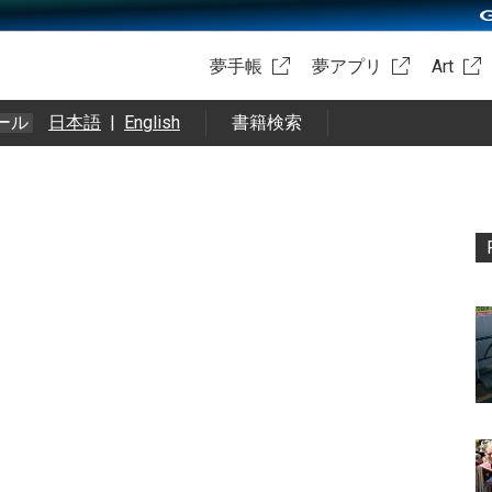
夢手帳
夢アプリ
Art
ール
日本語
|
English
書籍検索