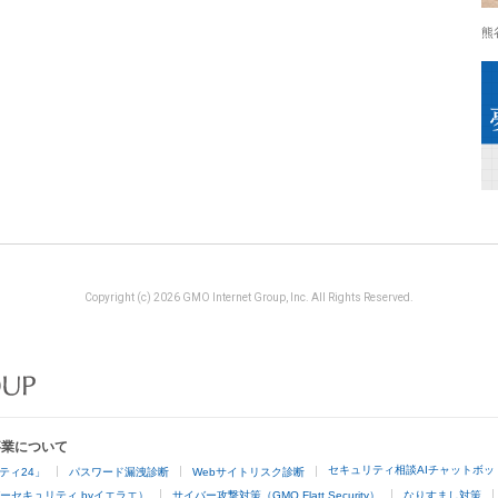
熊
Copyright (c) 2026 GMO Internet Group, Inc. All Rights Reserved.
事業について
セキュリティ相談AIチャットボッ
ティ24」
パスワード漏洩診断
Webサイトリスク診断
ーセキュリティ byイエラエ）
サイバー攻撃対策（GMO Flatt Security）
なりすまし対策