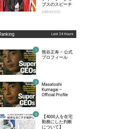
ブスのスピーチ
2005年9月3日
Ranking
Last 24 Hours
熊谷正寿 – 公式
プロフィール
Masatoshi
Kumagai –
Official Profile
【4000人を在宅
勤務にした判断
について】