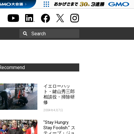
Search
Recommend
イエローハッ
ト・鍵山秀三郎
相談役・掃除研
修
2004年4月7日
"Stay Hungry.
Stay Foolish." ス
ティーブ・ジョ