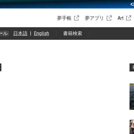
夢手帳
夢アプリ
Art
ール
日本語
|
English
書籍検索
日