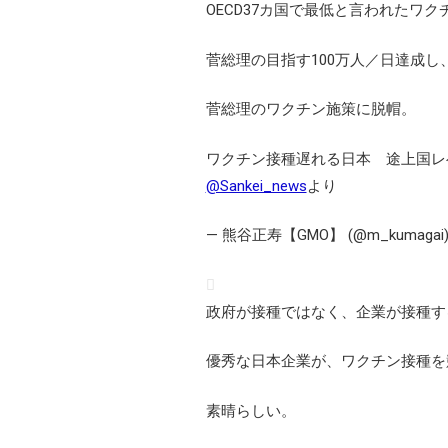
OECD37カ国で最低と言われたワ
菅総理の目指す100万人／日達成し
菅総理のワクチン施策に脱帽。
ワクチン接種遅れる日本 途上国レ
@Sankei_news
より
— 熊谷正寿【GMO】 (@m_kumagai
政府が接種ではなく、企業が接種す
優秀な日本企業が、ワクチン接種を
素晴らしい。