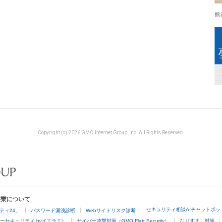
熊
Copyright (c) 2026 GMO Internet Group, Inc. All Rights Reserved.
事業について
セキュリティ相談AIチャットボッ
ティ24」
パスワード漏洩診断
Webサイトリスク診断
ーセキュリティ byイエラエ）
サイバー攻撃対策（GMO Flatt Security）
なりすまし対策