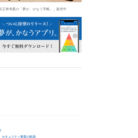
谷正寿考案の「夢が、かなう手帳。」販売中
ト
セキュリティ事業の軌跡