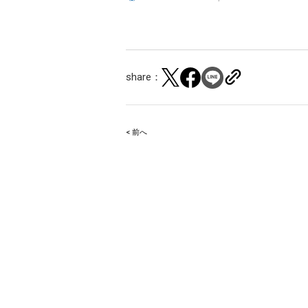
share：
< 前へ
Post
navigation