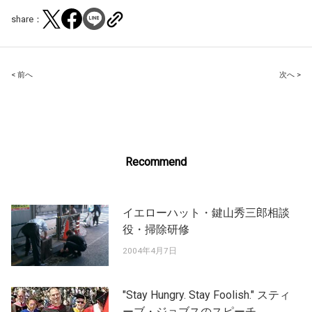
share：
Post
< 前へ
次へ >
navigation
Recommend
イエローハット・鍵山秀三郎相談
役・掃除研修
2004年4月7日
"Stay Hungry. Stay Foolish." スティ
ーブ・ジョブスのスピーチ