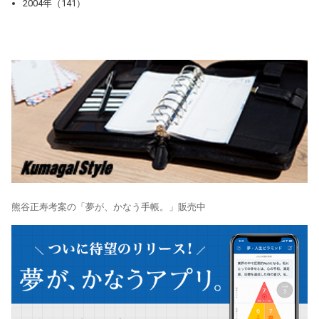
2004年（141）
熊谷正寿考案の「夢が、かなう手帳。」販売中