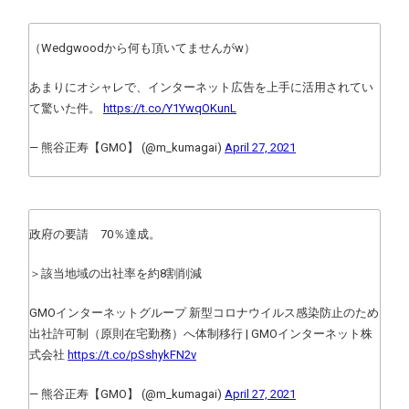
（Wedgwoodから何も頂いてませんがw）
あまりにオシャレで、インターネット広告を上手に活用されてい
て驚いた件。
https://t.co/Y1YwqOKunL
— 熊谷正寿【GMO】 (@m_kumagai)
April 27, 2021
政府の要請 70％達成。
＞該当地域の出社率を約8割削減
GMOインターネットグループ 新型コロナウイルス感染防止のため
出社許可制（原則在宅勤務）へ体制移行 | GMOインターネット株
式会社
https://t.co/pSshykFN2v
— 熊谷正寿【GMO】 (@m_kumagai)
April 27, 2021