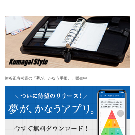
熊谷正寿考案の「夢が、かなう手帳。」販売中