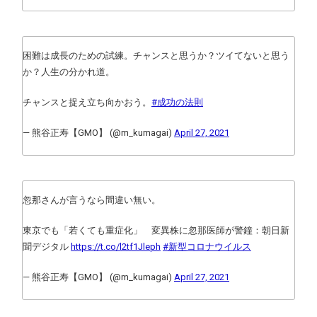
困難は成長のための試練。チャンスと思うか？ツイてないと思う
か？人生の分かれ道。
チャンスと捉え立ち向かおう。
#成功の法則
— 熊谷正寿【GMO】 (@m_kumagai)
April 27, 2021
忽那さんが言うなら間違い無い。
東京でも「若くても重症化」 変異株に忽那医師が警鐘：朝日新
聞デジタル
https://t.co/l2tf1Jleph
#新型コロナウイルス
— 熊谷正寿【GMO】 (@m_kumagai)
April 27, 2021