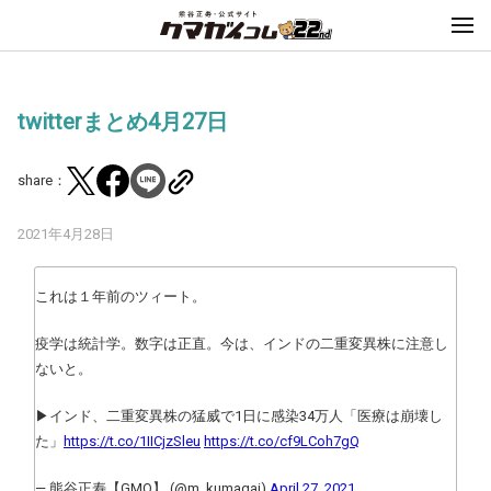
twitterまとめ4月27日
share：
2021年4月28日
これは１年前のツィート。
疫学は統計学。数字は正直。今は、インドの二重変異株に注意し
ないと。
▶インド、二重変異株の猛威で1日に感染34万人「医療は崩壊し
た」
https://t.co/1IICjzSleu
https://t.co/cf9LCoh7gQ
— 熊谷正寿【GMO】 (@m_kumagai)
April 27, 2021