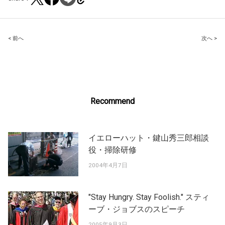
Post
< 前へ
次へ >
navigation
Recommend
イエローハット・鍵山秀三郎相談
役・掃除研修
2004年4月7日
"Stay Hungry. Stay Foolish." スティ
ーブ・ジョブスのスピーチ
2005年9月3日