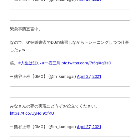
緊急事態宣言中。
なので、GYM兼書斎でDJの練習しながらトレーニングしつつ仕事
したよw
笑。
#人生は短い
#一石三鳥
pic.twitter.com/7r5qIXgBsO
— 熊谷正寿【GMO】 (@m_kumagai)
April 27, 2021
みなさんの夢の実現にどうぞお役立てください。
https://t.co/UyHdi9CfKU
— 熊谷正寿【GMO】 (@m_kumagai)
April 27, 2021