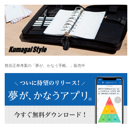
熊谷正寿考案の「夢が、かなう手帳。」販売中