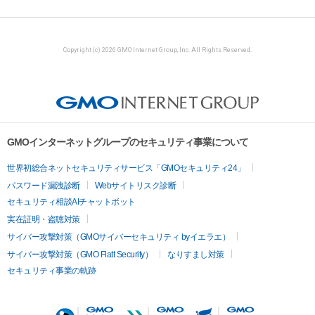
Copyright (c) 2026 GMO Internet Group, Inc. All Rights Reserved.
GMOインターネットグループのセキュリティ事業について
世界初総合ネットセキュリティサービス「GMOセキュリティ24」
パスワード漏洩診断
Webサイトリスク診断
セキュリティ相談AIチャットボット
実在証明・盗聴対策
サイバー攻撃対策（GMOサイバーセキュリティ byイエラエ）
サイバー攻撃対策（GMO Flatt Security）
なりすまし対策
セキュリティ事業の軌跡