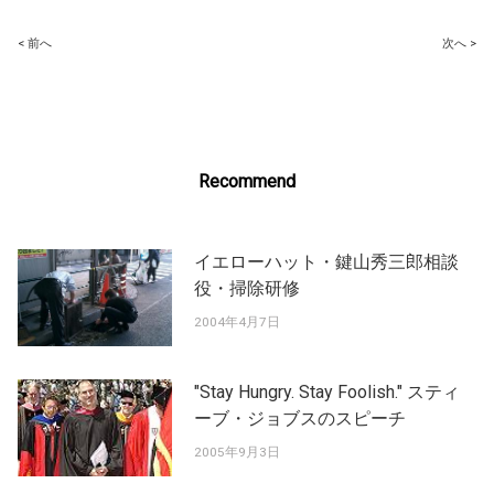
Post
< 前へ
次へ >
navigation
Recommend
イエローハット・鍵山秀三郎相談
役・掃除研修
2004年4月7日
"Stay Hungry. Stay Foolish." スティ
ーブ・ジョブスのスピーチ
2005年9月3日