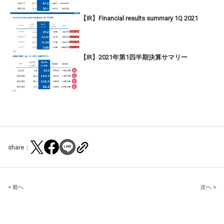
【IR】Financial results summary 1Q 2021
【IR】2021年第1四半期決算サマリー
share：
Post
< 前へ
次へ >
navigation