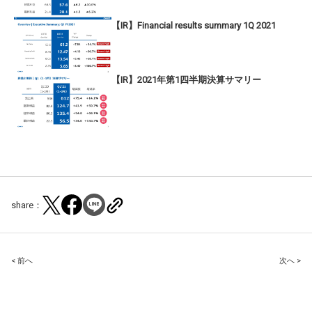
【IR】Financial results summary 1Q 2021
【IR】2021年第1四半期決算サマリー
share：
Post
< 前へ
次へ >
navigation