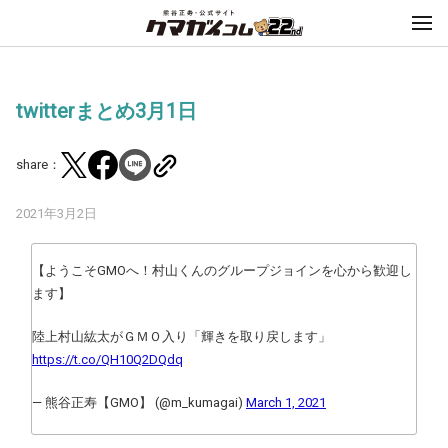
twitterまとめ3月1日
share：
2021年3月2日
【ようこそGMOへ！村山くんのグループジョインを心から歓迎し
ます】
陸上村山紘太がＧＭＯ入り「輝きを取り戻します」
https://t.co/QH10Q2DQdq
— 熊谷正寿【GMO】 (@m_kumagai)
March 1, 2021