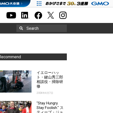
Search
Recommend
イエローハッ
ト・鍵山秀三郎
相談役・掃除研
修
2004年4月7日
"Stay Hungry.
Stay Foolish." ス
ティーブ・ジョ