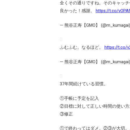
全くその通りですね。そのキャッチ使
良かった！感謝。
https://t.co/vOP
— 熊谷正寿【GMO】 (@m_kumagai
ふむふむ。なるほど。
https://t.co
— 熊谷正寿【GMO】 (@m_kumagai
37年間続けている習慣。
①手帳に予定を記入
②目標に対して正しい時間の使い方
③修正
①で終わってはダメ。②③が大切。