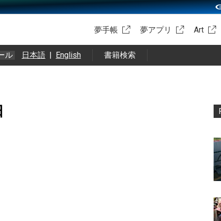
夢手帳
夢アプリ
Art
ール
日本語
|
English
書籍検索
日