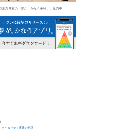
谷正寿考案の「夢が、かなう手帳。」販売中
ト
セキュリティ事業の軌跡