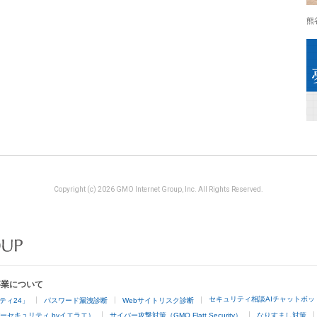
熊
Copyright (c) 2026 GMO Internet Group, Inc. All Rights Reserved.
事業について
セキュリティ相談AIチャットボッ
ティ24」
パスワード漏洩診断
Webサイトリスク診断
ーセキュリティ byイエラエ）
サイバー攻撃対策（GMO Flatt Security）
なりすまし対策