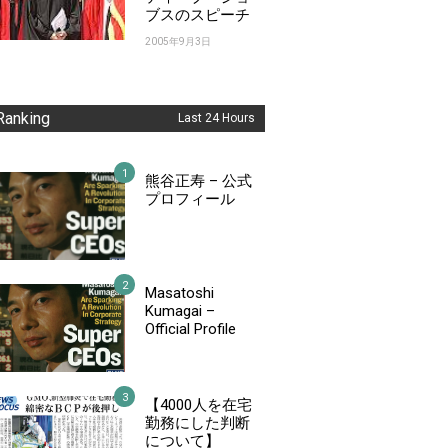
ブスのスピーチ
2005年9月3日
Ranking
Last 24 Hours
熊谷正寿 – 公式
プロフィール
Masatoshi
Kumagai –
Official Profile
【4000人を在宅
勤務にした判断
について】