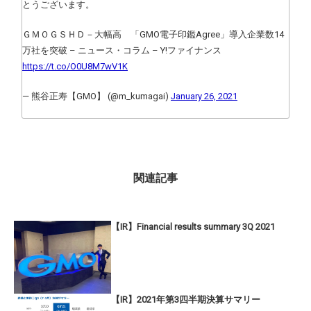
とうございます。
ＧＭＯＧＳＨＤ－大幅高 「GMO電子印鑑Agree」導入企業数14
万社を突破 – ニュース・コラム – Y!ファイナンス
https://t.co/O0U8M7wV1K
— 熊谷正寿【GMO】 (@m_kumagai)
January 26, 2021
関連記事
【IR】Financial results summary 3Q 2021
【IR】2021年第3四半期決算サマリー