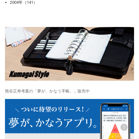
2004年（141）
熊谷正寿考案の「夢が、かなう手帳。」販売中