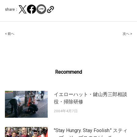
share：
Post
< 前へ
次へ >
navigation
Recommend
イエローハット・鍵山秀三郎相談
役・掃除研修
2004年4月7日
"Stay Hungry. Stay Foolish." スティ