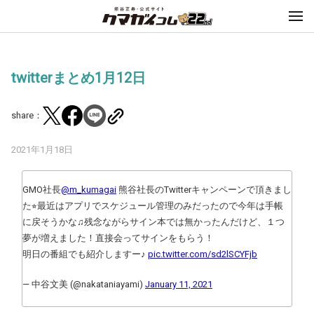
twitterまとめ1月12日
share：
2021年1月18日
GMO社長
@m_kumagai
熊谷社長のTwitterキャンペーンで頂きまし
た⭐︎最近はアプリでスケジュール管理のみだったので今年は手帳
に戻そうかな♫残念ながらサイン本では無かったんだけど、１つ
夢が増えました！直接会ってサインをもらう！
明日の番組でも紹介しますー♪
pic.twitter.com/sd2lSCYFjb
— 中谷文美 (@nakataniayami)
January 11, 2021