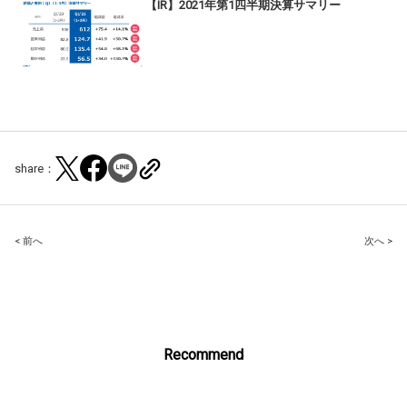
【IR】2021年第1四半期決算サマリー
share：
Post
< 前へ
次へ >
navigation
Recommend