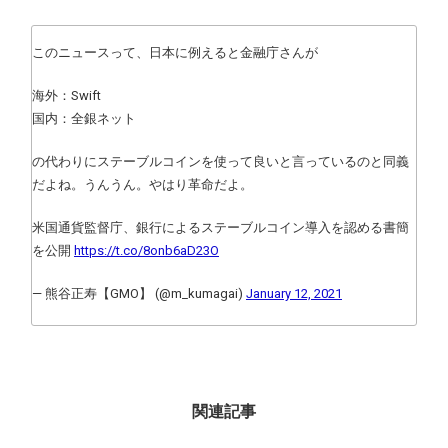
このニュースって、日本に例えると金融庁さんが
海外：Swift
国内：全銀ネット
の代わりにステーブルコインを使って良いと言っているのと同義
だよね。うんうん。やはり革命だよ。
米国通貨監督庁、銀行によるステーブルコイン導入を認める書簡
を公開
https://t.co/8onb6aD23O
— 熊谷正寿【GMO】 (@m_kumagai)
January 12, 2021
関連記事