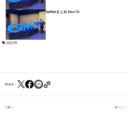
twitterまとめ Nov.10
2022年
share：
Post
< 前へ
次へ >
navigation