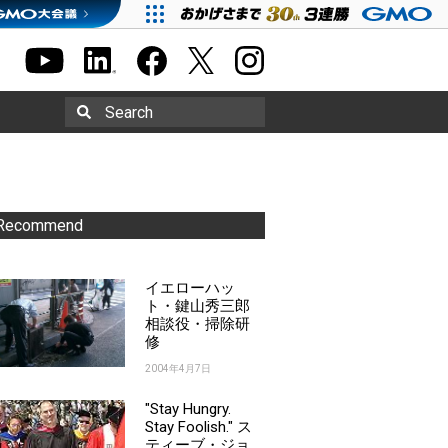
Search
Recommend
イエローハッ
ト・鍵山秀三郎
相談役・掃除研
修
2004年4月7日
"Stay Hungry.
Stay Foolish." ス
ティーブ・ジョ