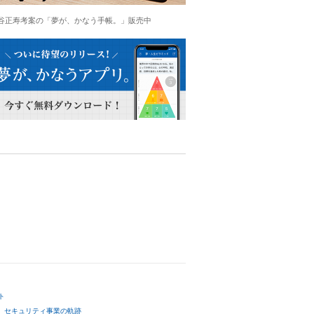
谷正寿考案の「夢が、かなう手帳。」販売中
ト
セキュリティ事業の軌跡