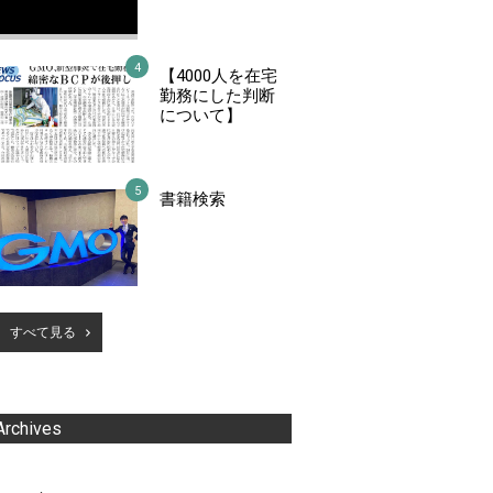
【4000人を在宅
勤務にした判断
について】
書籍検索
すべて見る
Archives