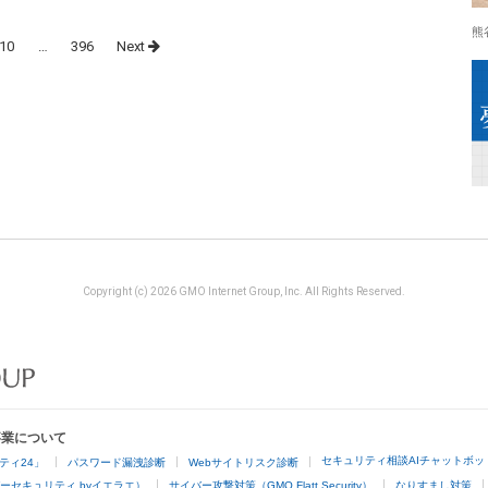
熊
10
…
396
Next
Copyright (c) 2026 GMO Internet Group, Inc. All Rights Reserved.
事業について
セキュリティ相談AIチャットボッ
ティ24」
パスワード漏洩診断
Webサイトリスク診断
ーセキュリティ byイエラエ）
サイバー攻撃対策（GMO Flatt Security）
なりすまし対策