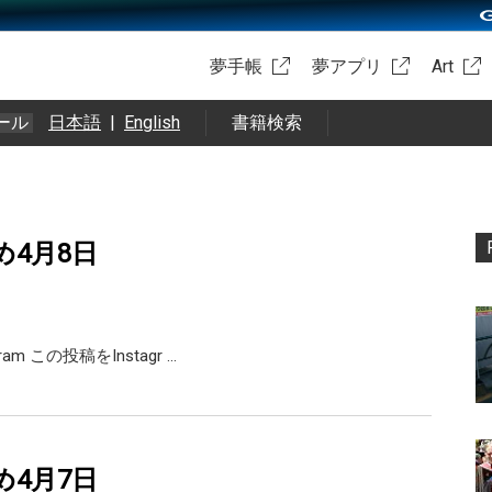
夢手帳
夢アプリ
Art
ール
日本語
|
English
書籍検索
め4月8日
agram この投稿をInstagr …
め4月7日