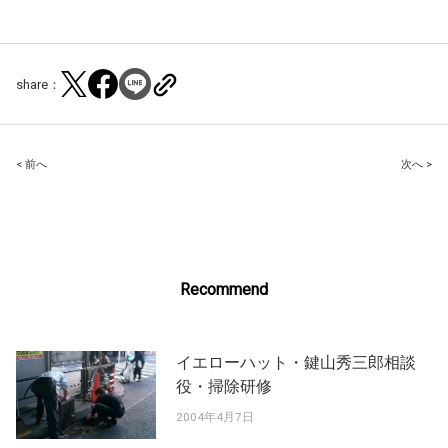
share：
Post
< 前へ
次へ >
navigation
Recommend
イエローハット・鍵山秀三郎相談
役・掃除研修
2004年4月7日