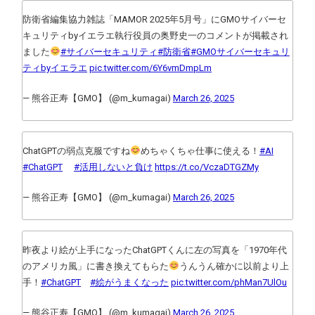
防衛省編集協力雑誌「MAMOR 2025年5月号」にGMOサイバーセ
キュリティbyイエラエ執行役員の奥野史一のコメントが掲載され
ました
#サイバーセキュリティ
#防衛省
#GMOサイバーセキュリ
ティbyイエラエ
pic.twitter.com/6Y6vmDmpLm
— 熊谷正寿【GMO】 (@m_kumagai)
March 26, 2025
ChatGPTの弱点克服ですね
めちゃくちゃ仕事に使える！
#AI
#ChatGPT
#活用しないと負け
https://t.co/VczaDTGZMy
— 熊谷正寿【GMO】 (@m_kumagai)
March 26, 2025
昨夜より絵が上手になったChatGPTくんに左の写真を「1970年代
のアメリカ風」に書き換えてもらた
うんうん確かに以前より上
手！
#ChatGPT
#絵がうまくなった
pic.twitter.com/phMan7UlOu
— 熊谷正寿【GMO】 (@m_kumagai)
March 26, 2025