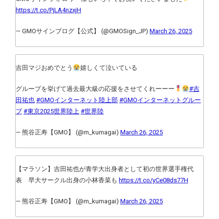
https://t.co/PjLA4nzxjH
— GMOサインブログ【公式】 (@GMOSign_JP)
March 26, 2025
吉田マジおめでとう
嬉しくて泣いている
グループを挙げて過去最大級の応援をさせてくれーーー
#吉
田祐也
#GMOインターネット陸上部
#GMOインターネットグルー
プ
#東京2025世界陸上
#世界陸
— 熊谷正寿【GMO】 (@m_kumagai)
March 26, 2025
【マラソン】吉田祐也が青学大出身者として初の世界選手権代
表 早大サークル出身の小林香菜も
https://t.co/yCe08ds77H
— 熊谷正寿【GMO】 (@m_kumagai)
March 26, 2025