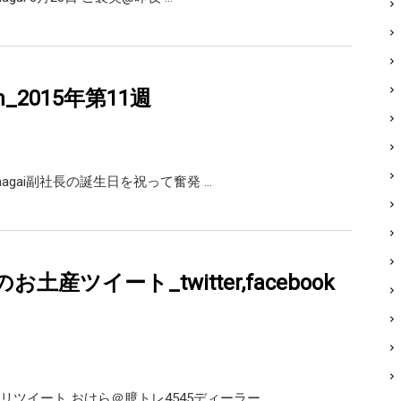
am_2015年第11週
_kumagai副社長の誕生日を祝って奮発 …
土産ツイート_twitter,facebook
リツイート おけら＠臆トレ4545ディーラー …