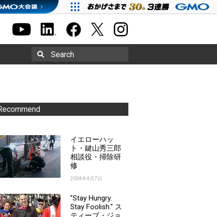
Search
Recommend
イエローハッ
ト・鍵山秀三郎
相談役・掃除研
修
2004年4月7日
"Stay Hungry.
Stay Foolish." ス
ティーブ・ジョ