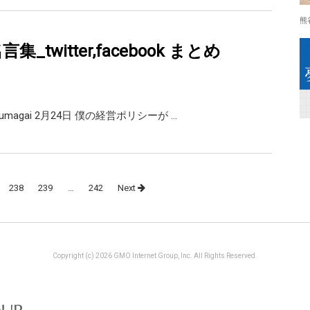
熊
集_twitter,facebook まとめ
magai 2月24日 僕の経営ポリシーが …
238
239
…
242
Next
Copyright (c) 2026 GMO Internet Group, Inc. All Rights Reserved.