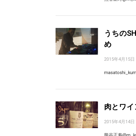
うちのSHIN
め
2015年4月15日
masatoshi_ku
肉とワインの
2015年4月14日
熊谷正寿@m_ku