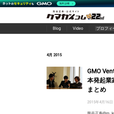
無料診断
Blog
Video
プロフィ
4月 2015
GMO Ve
本発起業家を
まとめ
2015年4月16日
熊谷正寿@m_kum