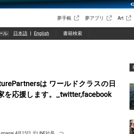
夢手帳
夢アプリ
Art
ール
日本語
|
English
書籍検索
nturePartnersは ワールドクラスの日
応援します。_twitter,facebook
agai 4月15日 元LINE社長、つ …