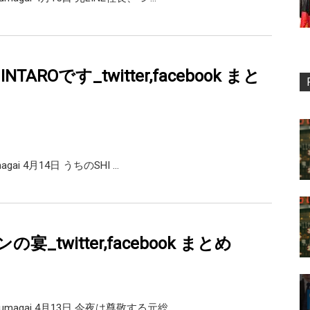
TAROです_twitter,facebook まと
magai 4月14日 うちのSHI …
宴_twitter,facebook まとめ
magai 4月13日 今夜は尊敬する元総 …