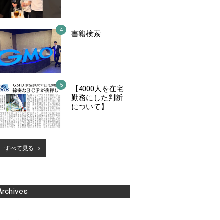
書籍検索
【4000人を在宅
勤務にした判断
について】
すべて見る
Archives