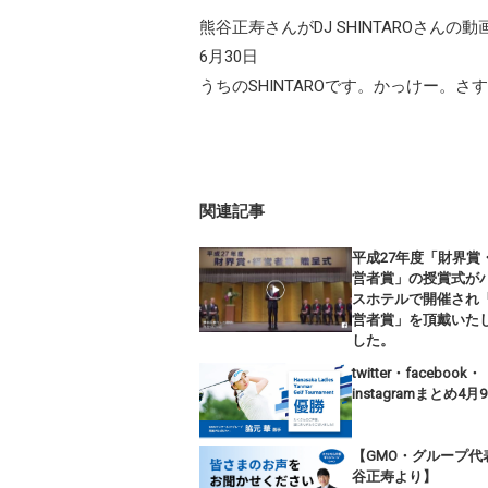
熊谷正寿さんがDJ SHINTAROさん
6月30日
うちのSHINTAROです。かっけー。
関連記事
平成27年度「財界賞
営者賞」の授賞式が
スホテルで開催され
営者賞」を頂戴いた
した。
twitter・facebook・
instagramまとめ4月
【GMO・グループ代
谷正寿より】