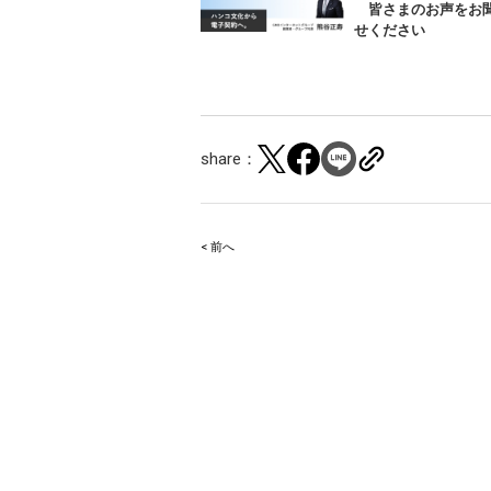
皆さまのお声をお
せください
share：
< 前へ
Post
navigation