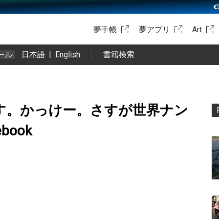
夢手帳
夢アプリ
Art
ール
日本語
|
English
書籍検索
Oです。かっけー。さすが世界ナン
ebook