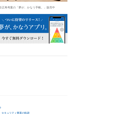
谷正寿考案の「夢が、かなう手帳。」販売中
ト
セキュリティ事業の軌跡