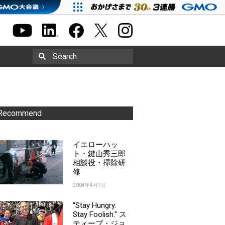
Search
Recommend
イエローハッ
ト・鍵山秀三郎
相談役・掃除研
修
2004年4月7日
"Stay Hungry.
Stay Foolish." ス
ティーブ・ジョ