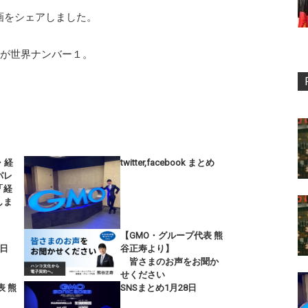
の動画をシェアしました。
さすが世界ナンバー１。
・経
twitter,facebook まとめ
パレ
「経
しま
【GMO・グループ代表 熊
9日
谷正寿より】
皆さまのお声をお聞か
せください
表 熊
SNSまとめ1月28日