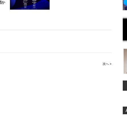
聞か
次へ >