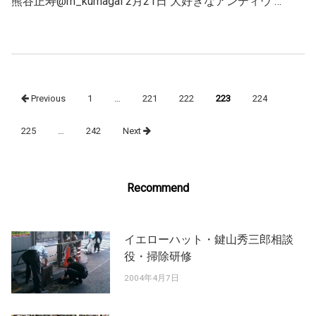
熊谷正寿@m_kumagai 2月21日 大好きなアンディウ …
Posts
Previous
1
…
221
222
223
224
navigation
225
…
242
Next
Recommend
イエローハット・鍵山秀三郎相談
役・掃除研修
2004年4月7日