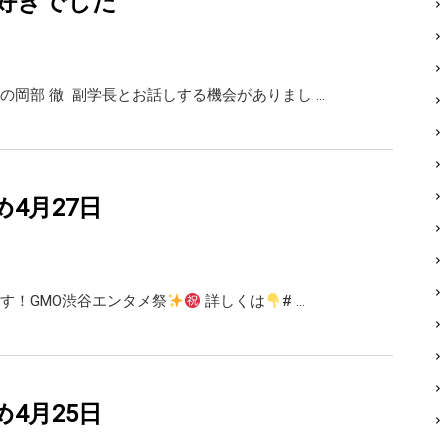
好きでした
の岡部 徹 副学長とお話しする機会がありまし …
め4月27日
す！GMO渋谷エンタメ祭
詳しくは
# …
め4月25日