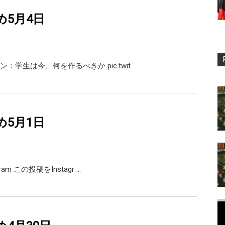
め5月4日
：学生は今、何を作るべきか pic.twit …
め5月1日
agram この投稿をInstagr …