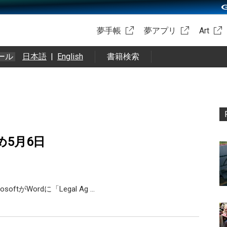
夢手帳
夢アプリ
Art
ール
日本語
|
English
書籍検索
め5月6日
softがWordに「Legal Ag …