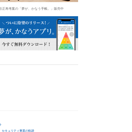
谷正寿考案の「夢が、かなう手帳。」販売中
ト
セキュリティ事業の軌跡