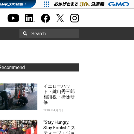
Search
Recommend
イエローハッ
ト・鍵山秀三郎
相談役・掃除研
修
2004年4月7日
"Stay Hungry.
Stay Foolish." ス
ティーブ・ジョ