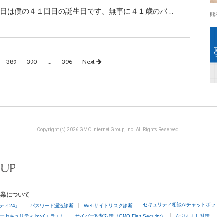
日は僕の４１回目の誕生日です。無事に４１歳のバ …
熊
389
390
…
396
Next
Copyright (c) 2026 GMO Internet Group, Inc. All Rights Reserved.
事業について
セキュリティ相談AIチャットボッ
ティ24」
パスワード漏洩診断
Webサイトリスク診断
ーセキュリティ byイエラエ）
サイバー攻撃対策（GMO Flatt Security）
なりすまし対策