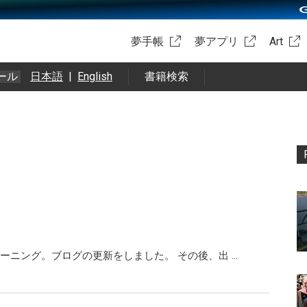
夢手帳
夢アプリ
Art
ール
日本語
|
English
書籍検索
ーニング。ブログの更新をしました。 その後、出 …