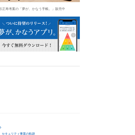
谷正寿考案の「夢が、かなう手帳。」販売中
ト
セキュリティ事業の軌跡