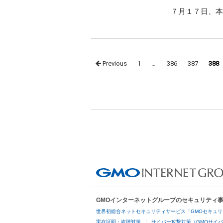
７月１７日、本
Posts
Previous
1
…
386
387
388
navigation
GMOインターネットグループのセキュリティ
世界初総合ネットセキュリティサービス「GMOセキュリ
実在証明・盗聴対策
サイバー攻撃対策（GMOサイバ