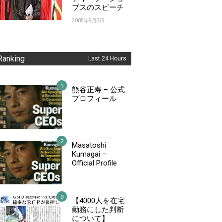
ブスのスピーチ
2005年9月3日
Ranking
Last 24 Hours
熊谷正寿 – 公式
プロフィール
Masatoshi
Kumagai –
Official Profile
【4000人を在宅
勤務にした判断
について】