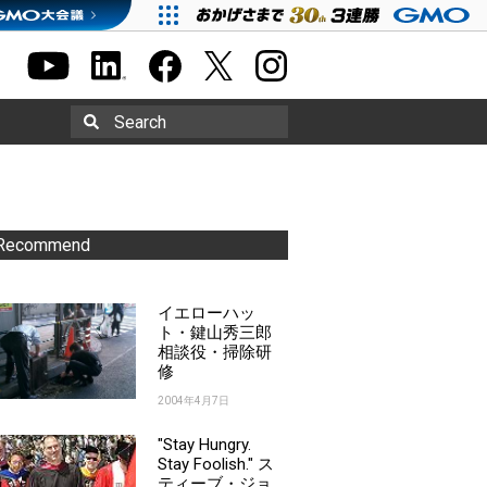
Search
Recommend
イエローハッ
ト・鍵山秀三郎
相談役・掃除研
修
2004年4月7日
"Stay Hungry.
Stay Foolish." ス
ティーブ・ジョ