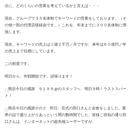
次に、どのくらいの営業を考えているかと言えば・・・
現在、グループで３５名体制でキーワードの営業をしております。（そ
の他一部の代理店様経由です。）これを、年末までに３００名体制に増
強します。
現在、キーワードの売上は１億２千万／月ですが、来年は６０億円／年
の売上まで目標にしています。
この程度です。
明日から、作戦開始です。頑張ります！
熊谷今日の感謝 ９１９９.jpのスタッフへ 明日９時！ラストスパー
ト！
熊谷今日の感謝その２ 昨日、百式の田口さんと会食をしました。業
界の話で盛り上がりあっという間の数時間でした。皆様ご存知の通り田
口さんは、インターネットの超先端ユーザーですが、