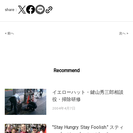
share：
Post
< 前へ
次へ >
navigation
Recommend
イエローハット・鍵山秀三郎相談
役・掃除研修
2004年4月7日
"Stay Hungry. Stay Foolish." スティ