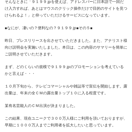
そんなときに「９１９９.jpを使えば、アドレスバーに日本語で一回だ
け入力すれば、あとはマウスのクリック操作だけで目的のサイトを見つ
けられるよ！」と仰っていただけるサービスになっています。
■なにが、凄いの？便利なの？９１９９.jp■その５■
昨日、プレスリリースを出させていただきました。また、アナリスト様
向け説明会を実施いたしました。本日は、この内容のサマリーを簡単に
ご説明させていただきます。
まず、どのくらいの規模で９１９９.jpのプロモーションを考えている
かと言えば・・・
１０月下旬から、テレビコマーシャルや雑誌等で宣伝を開始します。露
出量は、年末の全ＣＭの露出量トップ１０に入る程度です。
某有名芸能人のＣＭ出演が決まりました。
この結果、現在ユニークで３００万人様にご利用を頂いておりますが、
早期に１０００万人までご利用者を拡大したいと思っています。