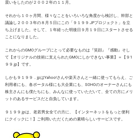
震いをしたのが２００２年の１１月。
それから１０ヶ月間、様々なことをいろいろな角度から検討し、幹部と
議論し２００３年の８月５日にこの「９１９９.JPプロジェクト」を立
ち上げました。そして、１年経った明後日９月１９日にスタートさせる
ことになりました。
これからのGMOグループにとって必要なものは『笑顔』『感動』そし
て【オリジナルの技術に支えられたGMOにしかできない事業】＝【９1
９９.jp】です。
しかも９１９９．jpはYahoo!さんや楽天さんと一緒に使ってもらえ、ご
利用者にも、各ポータル様にも大企業にも、SOHOのオーナーさんにも
株主さんにも僕たちにも、みんなに使っていただいて、全ての方にメリ
ットのあるサービスだと自負しています。
９１９９.jpは、老若男女全ての方に、【インターネットをもっと便利
にクイックに！】ご利用いただくための素晴らしいサービスです。