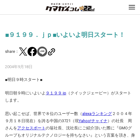
■９１９９．ｊｐ■いよいよ明日スタート！
share：
2004年9月18日
■明日９時スタート■
明日朝９時にいよいよ
９１９９.jp
（クイックジェーピー）がスタート
します。
思い起こせば、世界で８位のユーザー数（
alexaランキング
２００４年
９月１８日現在）を誇る中国の3721（現
Yahoo!チャイナ
）の社長 周
さんを
アクセスポート
の翁社長、沈社長にご紹介頂いた際に『GMOグ
ループもオリジナルテクノロジーを持ちなさい』という言葉を頂き、身