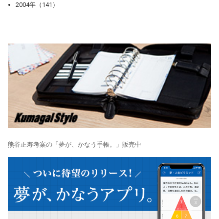
2004年（141）
熊谷正寿考案の「夢が、かなう手帳。」販売中