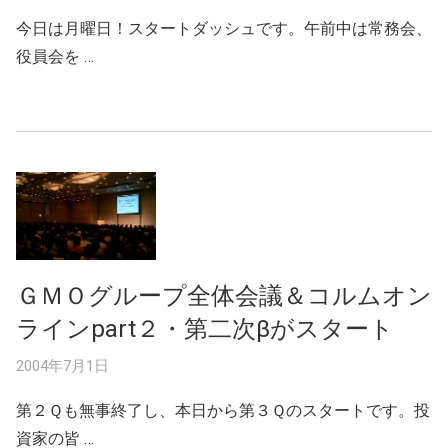
今日は月曜日！スタートダッシュです。午前中は常務会、
役員会を …
ＧＭＯグループ全体会議＆コルムオン
ラインpart２・第二次βがスタート
2004年7月1日
第２Ｑも無事終了し、本日から第３Ｑのスタートです。投
資家の皆 …