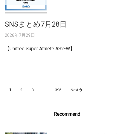
SNSまとめ7月28日
2026年7月29日
【Unitree Super Athlete AS2-W】 …
Posts
1
2
3
…
396
Next
navigation
Recommend