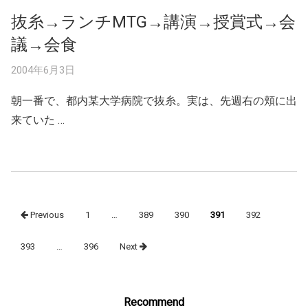
抜糸→ランチMTG→講演→授賞式→会
議→会食
2004年6月3日
朝一番で、都内某大学病院で抜糸。実は、先週右の頬に出
来ていた …
Posts
Previous
1
…
389
390
391
392
navigation
393
…
396
Next
Recommend