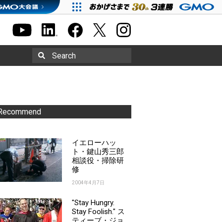
Search
Recommend
イエローハッ
ト・鍵山秀三郎
相談役・掃除研
修
2004年4月7日
"Stay Hungry.
Stay Foolish." ス
ティーブ・ジョ