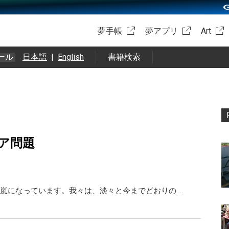
夢手帳
夢アプリ
Art
ール
日本語
|
English
書籍検索
ア問題
嵐になっています。我々は、淡々と今までどおりの …