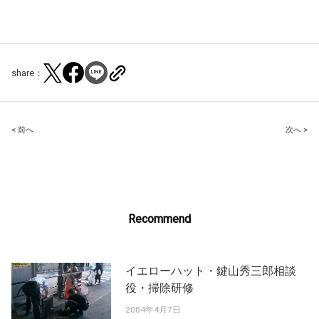
share：
Post
< 前へ
次へ >
navigation
Recommend
イエローハット・鍵山秀三郎相談
役・掃除研修
2004年4月7日