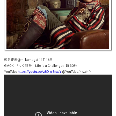
熊谷正寿@m_kumagai 11月16日
GMOクリック証券「Life is a Challenge」篇 30秒
YouTube
https://youtu.be/z8D-nI8nxaY
@YouTubeさんから