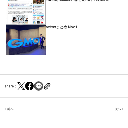
twitterまとめ Nov.1
share：
Post
< 前へ
次へ >
navigation