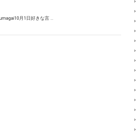
@m_kumagai10月1日好きな言 …