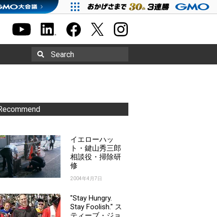
Search
Recommend
イエローハッ
ト・鍵山秀三郎
相談役・掃除研
修
2004年4月7日
"Stay Hungry.
Stay Foolish." ス
ティーブ・ジョ