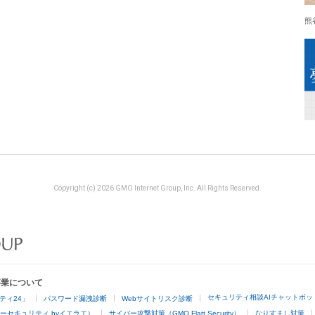
熊
Copyright (c) 2026 GMO Internet Group, Inc. All Rights Reserved.
事業について
セキュリティ相談AIチャットボッ
ティ24」
パスワード漏洩診断
Webサイトリスク診断
ーセキュリティ byイエラエ）
サイバー攻撃対策（GMO Flatt Security）
なりすまし対策