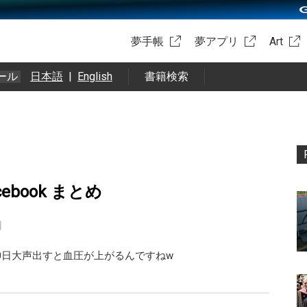
夢手帳
夢アプリ
Art
ール
日本語
|
English
書籍検索
facebook まとめ
日
10日大声出すと血圧が上がるんですねw