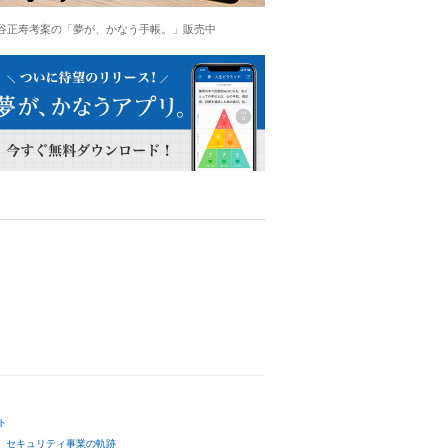
谷正寿考案の「夢が、かなう手帳。」販売中
ト
セキュリティ事業の軌跡