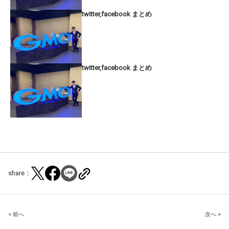
twitter,facebook まとめ
twitter,facebook まとめ
share：
Post
< 前へ
次へ >