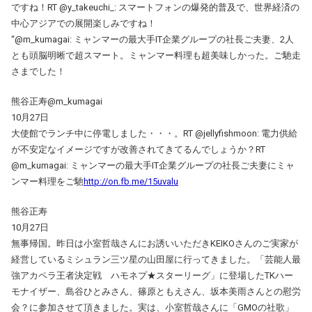
ですね！RT @y_takeuchi_: スマートフォンの爆発的普及で、世界経済の
中心アジアでの展開楽しみですね！
“@m_kumagai: ミャンマーの最大手IT企業グループの社長ご夫妻、2人
とも頭脳明晰で超スマート。ミャンマー料理も超美味しかった。ご馳走
さまでした！
熊谷正寿@m_kumagai
10月27日
大使館でランチ中に停電しました・・・。RT @jellyfishmoon: 電力供給
が不安定なイメージですが改善されてきてるんでしょうか？RT
@m_kumagai: ミャンマーの最大手IT企業グループの社長ご夫妻にミャ
ンマー料理をご馳
http://on.fb.me/15uvalu
熊谷正寿
10月27日
無事帰国。昨日は小室哲哉さんにお誘いいただきKEIKOさんのご実家が
経営しているミシュラン三ツ星の山田屋に行ってきました。「芸能人最
強アカペラ王者決定戦 ハモネプ★スターリーグ」に登場したTKハー
モナイザー、島谷ひとみさん、篠原ともえさん、坂本美雨さんとの慰労
会？に参加させて頂きました。実は、小室哲哉さんに「GMOの社歌」