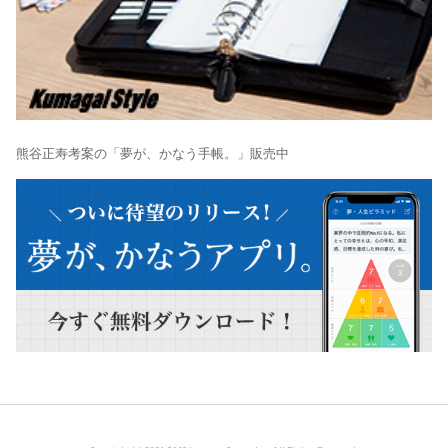
熊谷正寿考案の「夢が、かなう手帳。」販売中