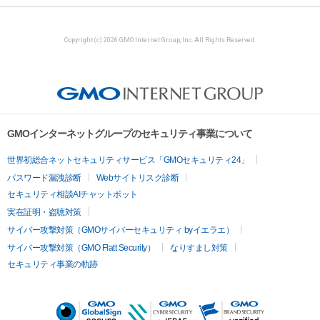
Copyright (c) 2026 GMO Internet Group, Inc. All Rights Reserved.
GMOインターネットグループのセキュリティ事業について
世界初総合ネットセキュリティサービス「GMOセキュリティ24」
パスワード漏洩診断
Webサイトリスク診断
セキュリティ相談AIチャットボット
実在証明・盗聴対策
サイバー攻撃対策（GMOサイバーセキュリティ byイエラエ）
サイバー攻撃対策（GMO Flatt Security）
なりすまし対策
セキュリティ事業の軌跡