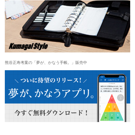
熊谷正寿考案の「夢が、かなう手帳。」販売中