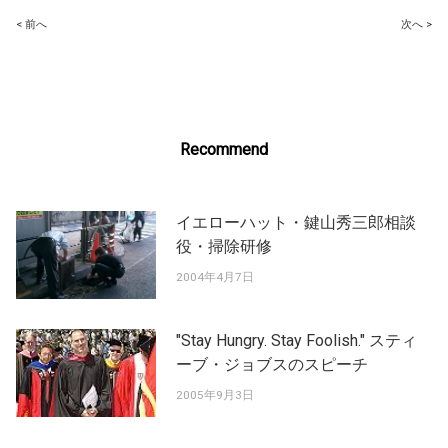
Post
< 前へ
次へ >
navigation
Recommend
イエローハット・鍵山秀三郎相談
役・掃除研修
2004年4月7日
"Stay Hungry. Stay Foolish." スティ
ーブ・ジョブスのスピーチ
2005年9月3日