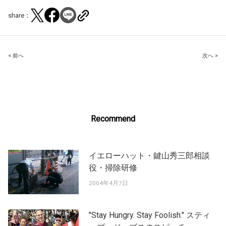
share：
Post
< 前へ
次へ >
navigation
Recommend
イエローハット・鍵山秀三郎相談
役・掃除研修
2004年4月7日
"Stay Hungry. Stay Foolish." スティ