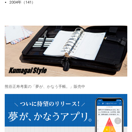
2004年（141）
熊谷正寿考案の「夢が、かなう手帳。」販売中