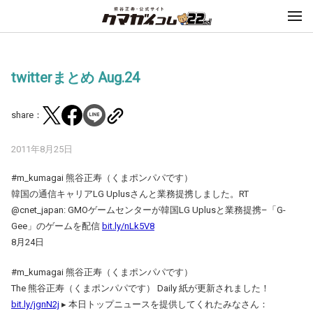
twitterまとめ Aug.24
share：
2011年8月25日
#m_kumagai 熊谷正寿（くまポンパパです）
韓国の通信キャリアLG Uplusさんと業務提携しました。RT
@cnet_japan: GMOゲームセンターが韓国LG Uplusと業務提携–「G-
Gee」のゲームを配信
bit.ly/nLk5V8
8月24日
#m_kumagai 熊谷正寿（くまポンパパです）
The 熊谷正寿（くまポンパパです） Daily 紙が更新されました！
bit.ly/jgnN2j
▸ 本日トップニュースを提供してくれたみなさん：