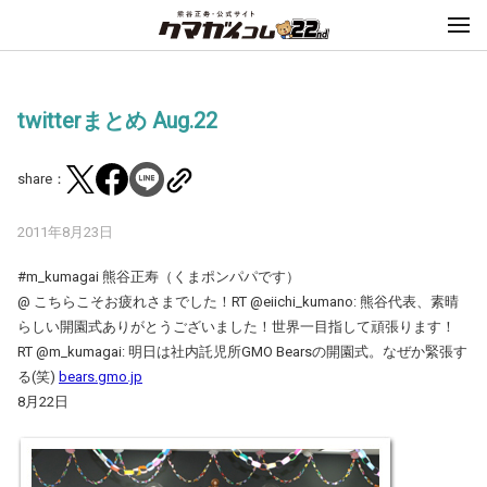
twitterまとめ Aug.22
share：
2011年8月23日
#m_kumagai 熊谷正寿（くまポンパパです）
@ こちらこそお疲れさまでした！RT @eiichi_kumano: 熊谷代表、素晴
らしい開園式ありがとうございました！世界一目指して頑張ります！
RT @m_kumagai: 明日は社内託児所GMO Bearsの開園式。なぜか緊張す
る(笑)
bears.gmo.jp
8月22日