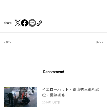
share：
Post
< 前へ
次へ >
navigation
Recommend
イエローハット・鍵山秀三郎相談
役・掃除研修
2004年4月7日