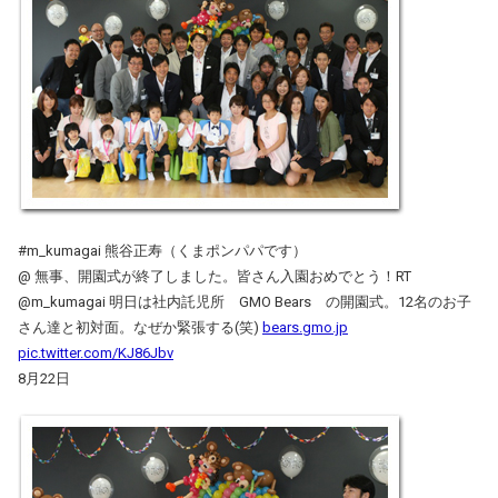
#m_kumagai 熊谷正寿（くまポンパパです）
@ 無事、開園式が終了しました。皆さん入園おめでとう！RT
@m_kumagai 明日は社内託児所 GMO Bears の開園式。12名のお子
さん達と初対面。なぜか緊張する(笑)
bears.gmo.jp
pic.twitter.com/KJ86Jbv
8月22日