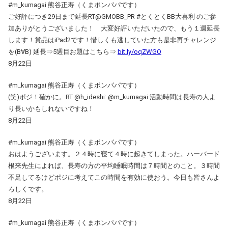
#m_kumagai 熊谷正寿（くまポンパパです）
ご好評につき29日まで延長RT@GMOBB_PR #とくとくBB大喜利 のご参
加ありがとうございました！ 大変好評いただいたので、もう１週延長
します！賞品はiPad2です！惜しくも逃していた方も是非再チャレンジ
を(B∀B) 延長⇒5週目お題はこちら⇒
bit.ly/oqZWGO
8月22日
#m_kumagai 熊谷正寿（くまポンパパです）
(笑)ポジ！確かに。RT @h_ideshi: @m_kumagai 活動時間は長寿の人よ
り長いかもしれないですね！
8月22日
#m_kumagai 熊谷正寿（くまポンパパです）
おはようございます。２４時に寝て４時に起きてしまった。ハーバード
根来先生によれば、長寿の方の平均睡眠時間は７時間とのこと。３時間
不足してるけどポジに考えてこの時間を有効に使おう。今日も皆さんよ
ろしくです。
8月22日
#m_kumagai 熊谷正寿（くまポンパパです）