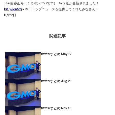
The 熊谷正寿（くまポンパパです） Daily 紙が更新されました！
bit.ly/jgnN2j
▸ 本日トップニュースを提供してくれたみなさん：
8月22日
関連記事
twitterまとめ May.12
twitterまとめ Aug.21
twitterまとめ Nov.15