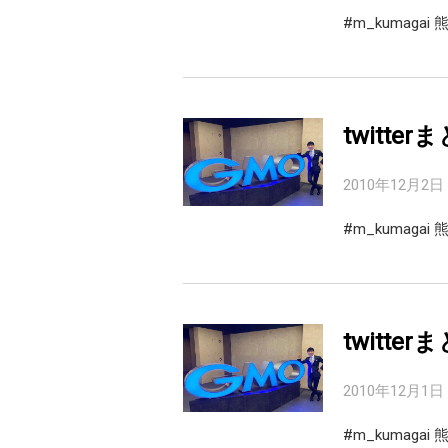
#m_kumaga
twitter
2010年12月2日
#m_kumag
twitter
2010年12月1日
#m_kumag