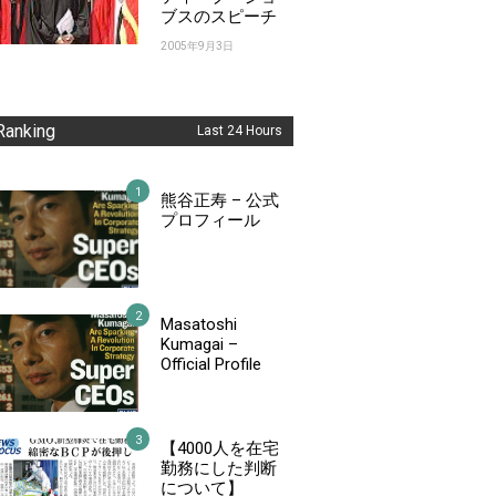
ブスのスピーチ
2005年9月3日
Ranking
Last 24 Hours
熊谷正寿 – 公式
プロフィール
Masatoshi
Kumagai –
Official Profile
【4000人を在宅
勤務にした判断
について】