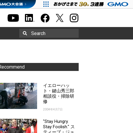
Search
Recommend
イエローハッ
ト・鍵山秀三郎
相談役・掃除研
修
2004年4月7日
"Stay Hungry.
Stay Foolish." ス
ティーブ・ジョ