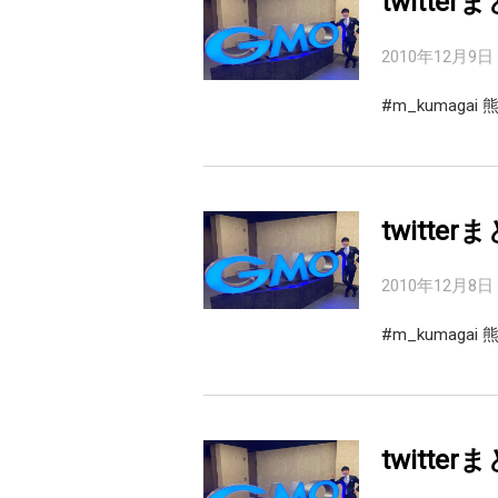
twitter
2010年12月9日
#m_kumag
twitter
2010年12月8日
#m_kumag
twitter