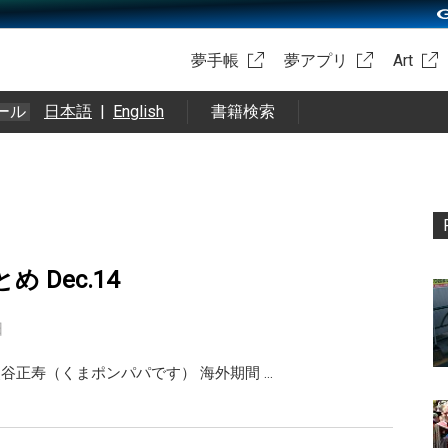
夢手帳
夢アプリ
Art
ール
日本語
|
English
書籍検索
まとめ Dec.14
日
ai 熊谷正寿（くまポンパパです） 海外期間 …