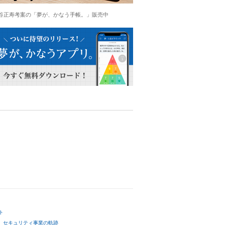
谷正寿考案の「夢が、かなう手帳。」販売中
ト
セキュリティ事業の軌跡