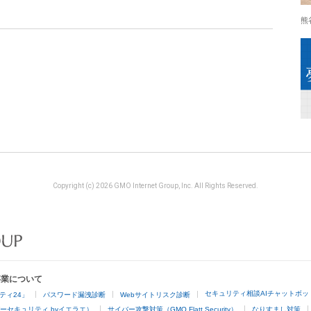
熊
Copyright (c) 2026 GMO Internet Group, Inc. All Rights Reserved.
事業について
セキュリティ相談AIチャットボッ
ティ24」
パスワード漏洩診断
Webサイトリスク診断
ーセキュリティ byイエラエ）
サイバー攻撃対策（GMO Flatt Security）
なりすまし対策