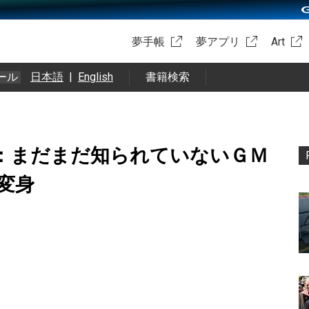
夢手帳
夢アプリ
Art
ール
日本語
|
English
書籍検索
：まだまだ知られていないＧＭ
変身