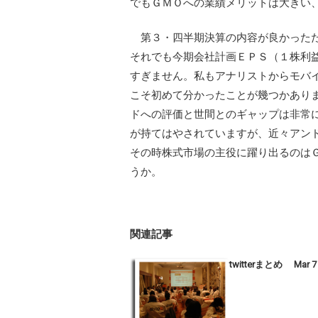
でもＧＭＯへの業績メリットは大きい
第３・四半期決算の内容が良かったた
それでも今期会社計画ＥＰＳ（１株利
すぎません。私もアナリストからモバ
こそ初めて分かったことが幾つかあり
ドへの評価と世間とのギャップは非常
が持てはやされていますが、近々アン
その時株式市場の主役に躍り出るのは
うか。
関連記事
twitterまとめ Mar 7