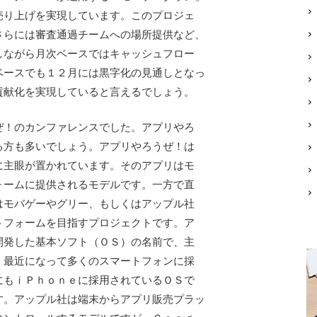
売り上げを実現しています。このプロジェ
さらには審査通過チームへの場所提供など、
しながら月次ベースではキャッシュフロー
ベースでも１２月には黒字化の見通しとなっ
貢献化を実現していると言えるでしょう。
！のカンファレンスでした。アプリやろ
る方も多いでしょう。アプリやろうぜ！は
に主眼が置かれています。そのアプリはモ
ォームに提供されるモデルです。一方で直
はモバゲーやグリー、もしくはアップル社
トフォームを目指すプロジェクトです。ア
開発した基本ソフト（ＯＳ）の名前で、主
。最近になって多くのスマートフォンに採
にもｉＰｈｏｎｅに採用されているＯＳで
す。アップル社は端末からアプリ販売プラッ