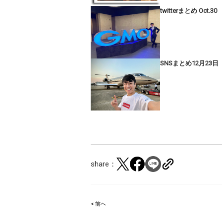
twitterまとめ Oct.30
SNSまとめ12月23日
share：
< 前へ
Post
navigation