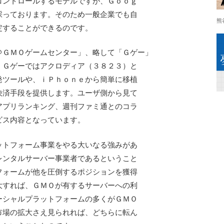
コントロールするモデルですが、Ｇｏｏｇ
採っております。そのため一般企業でも自
熊
定することができるのです。
ＧＭＯゲームセンター」、略して「Ｇゲー」
。Ｇゲーではアクロディア（３８２３）と
発ツールや、ｉＰｈｏｎｅから簡単に移植
決済手段を提供します。ユーザ側から見て
アプリランキング、週刊ファミ通とのコラ
ビス内容となっています。
トフォーム事業をやる大いなる強みがあ
レンタルサーバー事業者であるということ
フォームが他を圧倒するポジションを獲得
大すれば、ＧＭＯが有するサーバーへの利
ーシャルプラットフォームの多くがＧＭＯ
市場の拡大さえ見られれば、どちらに転ん