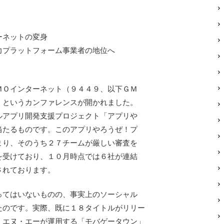
ターネットの変身
力プラットフォーム事業者の地位へ
Ｏインターネット（９４４９、以下ＧＭ
」というカンファレンスが開かれました。
ルアプリ開発支援プロジェクト「アプリや
当たるものです。このアプリやろうぜ！プ
まり、そのうち２７チームが厳しい審査を
を受けており、１０月時点では６社が連結
されております。
てはいないものの、事実上のソーシャル
たのです。実際、既に１８タイトルがリリー
・エヌ・エーが運用する「モバゲータウン」