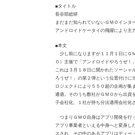
■タイトル
長谷部総研
まだまだ知られていないＧＭＯイン
アンドロイドケータイの飛躍により主
■本文
少し前になりますが１１月１日にＧＭ
Ｏ）主催で「アンドロイドやろうぜ！
これは３月１８日に開かれたソーシャ
ろうぜ！」の第２弾という位置付けに
ロジェクトにより５５０超の企画が集
通過。そのうち数社がＧＭＯから出資
子会社化、１社が持ち分法適用会社化
つまりＧＭＯ自身はアプリ開発を行っ
アプリ事業者といえる中身へと変身し
スされ、その中のあるアプリはディー