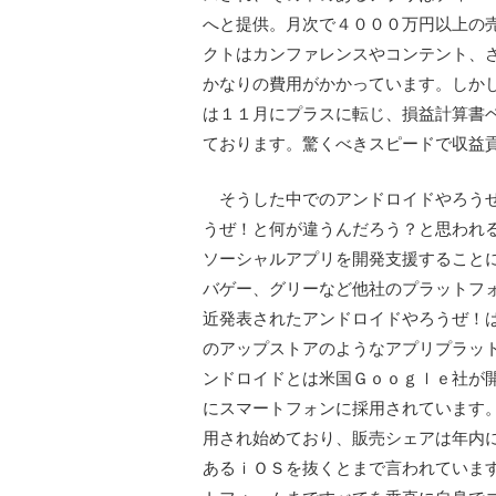
へと提供。月次で４０００万円以上の
クトはカンファレンスやコンテント、
かなりの費用がかかっています。しか
は１１月にプラスに転じ、損益計算書
ております。驚くべきスピードで収益
そうした中でのアンドロイドやろうぜ
うぜ！と何が違うんだろう？と思われ
ソーシャルアプリを開発支援すること
バゲー、グリーなど他社のプラットフ
近発表されたアンドロイドやろうぜ！
のアップストアのようなアプリプラッ
ンドロイドとは米国Ｇｏｏｇｌｅ社が
にスマートフォンに採用されています
用され始めており、販売シェアは年内
あるｉＯＳを抜くとまで言われていま