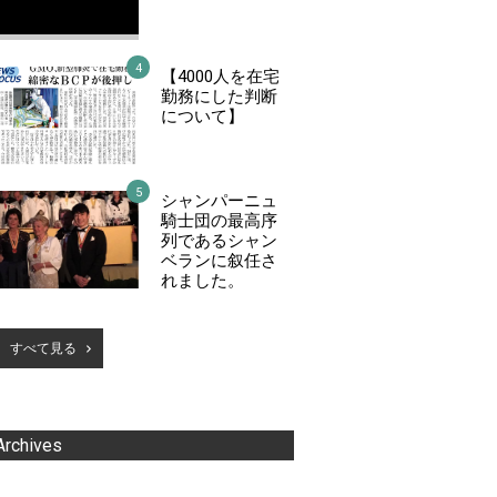
【4000人を在宅
勤務にした判断
について】
シャンパーニュ
騎士団の最高序
列であるシャン
ベランに叙任さ
れました。
すべて見る
Archives