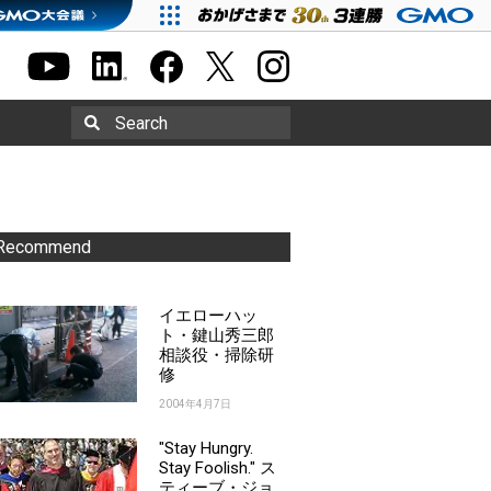
Search
Recommend
イエローハッ
ト・鍵山秀三郎
相談役・掃除研
修
2004年4月7日
"Stay Hungry.
Stay Foolish." ス
ティーブ・ジョ