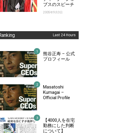
ブスのスピーチ
2005年9月3日
Ranking
Last 24 Hours
熊谷正寿 – 公式
プロフィール
Masatoshi
Kumagai –
Official Profile
【4000人を在宅
勤務にした判断
について】