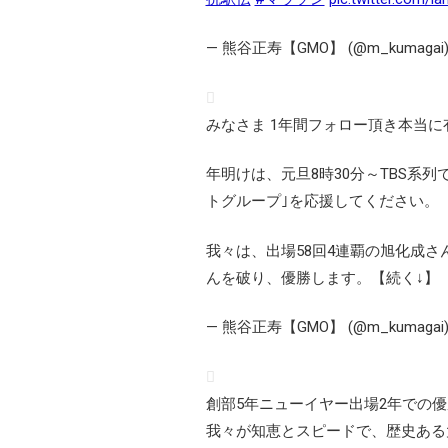
— 熊谷正寿【GMO】 (@m_kumagai
みなさま 1年間フォロー頂き本当
年明けは、元旦8時30分～TBS系
トグループ｣を応援してください。
我々は、出場58回4連覇の旭化成さ
んを破り、優勝します。【続く↓】
— 熊谷正寿【GMO】 (@m_kumagai
創部5年ニューイヤー出場2年での優
我々が知恵とスピードで、歴史ある