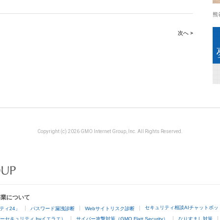
熊
次へ >
Copyright (c) 2026 GMO Internet Group, Inc. All Rights Reserved.
事業について
セキュリティ相談AIチャットボッ
ティ24」
パスワード漏洩診断
Webサイトリスク診断
ーセキュリティ byイエラエ）
サイバー攻撃対策（GMO Flatt Security）
なりすまし対策