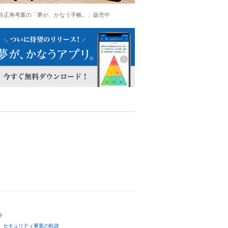
谷正寿考案の「夢が、かなう手帳。」販売中
ト
セキュリティ事業の軌跡