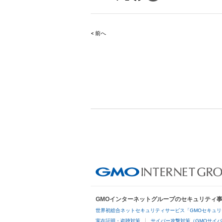
< 前へ
Post
navigation
GMOインターネットグループのセキュリティ
世界初総合ネットセキュリティサービス「GMOセキュリ
実在証明・盗聴対策
サイバー攻撃対策（GMOサイバ