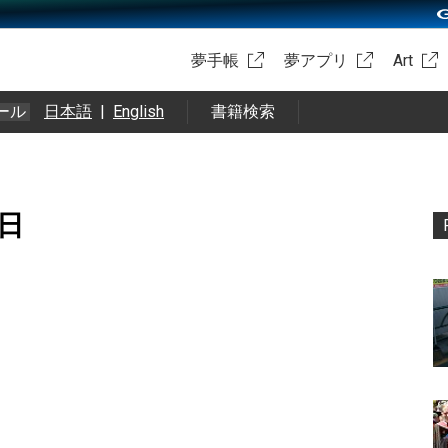
夢手帳
夢アプリ
Art
ール
日本語
|
English
書籍検索
1日