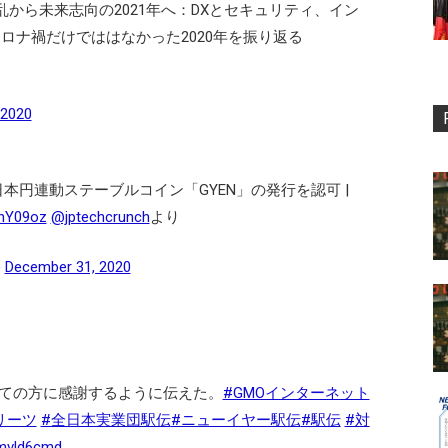
大混乱から未来志向の2021年へ：DXとセキュリティ、イン
ロナ禍だけでははなかった2020年を振り返る
 2020
本円連動ステーブルコイン「GYEN」の発行を認可 |
uhY09oz
@jptechcrunch
より
)
December 31, 2020
ての方に感謝するように伝えた。
#GMOインターネット
リーツ
#全日本実業団駅伝
#ニューイヤー駅伝
#駅伝
#対
amvld6cmd