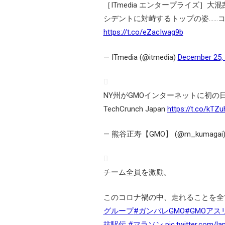
［ITmedia エンタープライズ］
シデントに対峙するトップの姿……コ
https://t.co/eZacIwag9b
— ITmedia (@itmedia)
December 25,
NY州がGMOインターネットに初の日
TechCrunch Japan
https://t.co/kTZ
— 熊谷正寿【GMO】 (@m_kumagai
チーム全員を激励。
このコロナ禍の中、走れることを全
グループ
#ガンバレGMO
#GMOアス
抗駅伝
#マラソン
pic.twitter.com/l