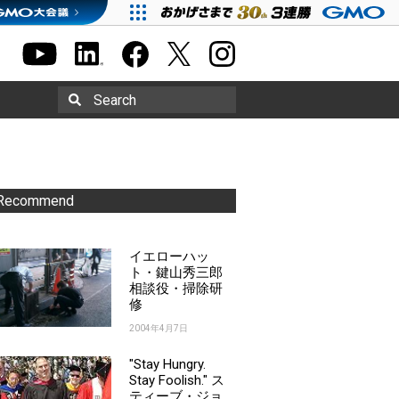
Search
Recommend
イエローハッ
ト・鍵山秀三郎
相談役・掃除研
修
2004年4月7日
"Stay Hungry.
Stay Foolish." ス
ティーブ・ジョ