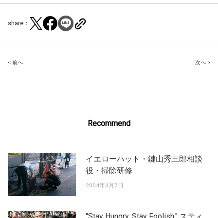
share：
Post
< 前へ
次へ >
navigation
Recommend
イエローハット・鍵山秀三郎相談
役・掃除研修
2004年4月7日
"Stay Hungry. Stay Foolish." スティ