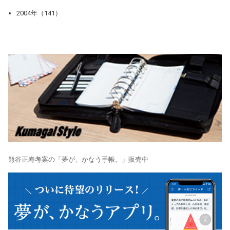
2004年（141）
熊谷正寿考案の「夢が、かなう手帳。」販売中