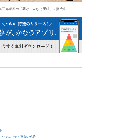
谷正寿考案の「夢が、かなう手帳。」販売中
ト
セキュリティ事業の軌跡