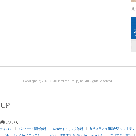
熊
Copyright (c) 2026 GMO Internet Group, Inc. All Rights Reserved.
事業について
セキュリティ相談AIチャットボッ
ティ24」
パスワード漏洩診断
Webサイトリスク診断
ーセキュリティ byイエラエ）
サイバー攻撃対策（GMO Flatt Security）
なりすまし対策