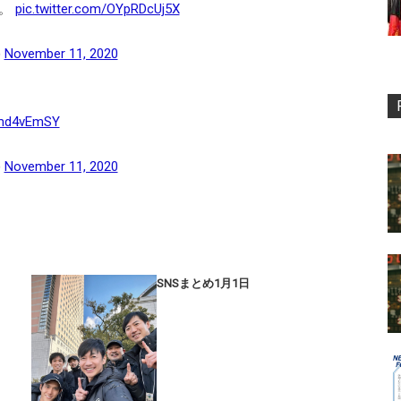
す。
pic.twitter.com/OYpRDcUj5X
)
November 11, 2020
Emd4vEmSY
)
November 11, 2020
SNSまとめ1月1日