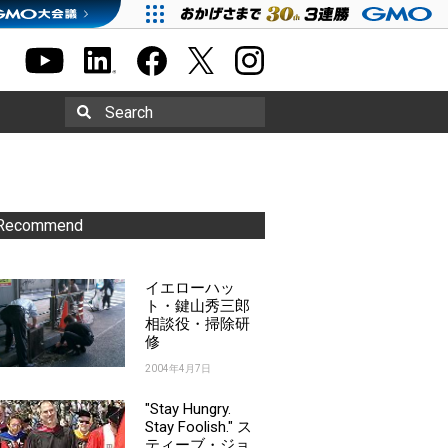
Search
Recommend
イエローハッ
ト・鍵山秀三郎
相談役・掃除研
修
2004年4月7日
"Stay Hungry.
Stay Foolish." ス
ティーブ・ジョ