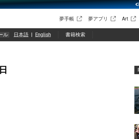
夢手帳
夢アプリ
Art
ール
日本語
|
English
書籍検索
1日