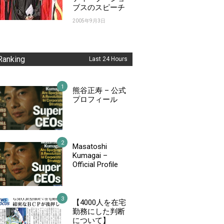
ブスのスピーチ
2005年9月3日
Ranking
Last 24 Hours
熊谷正寿 – 公式
プロフィール
Masatoshi
Kumagai –
Official Profile
【4000人を在宅
勤務にした判断
について】