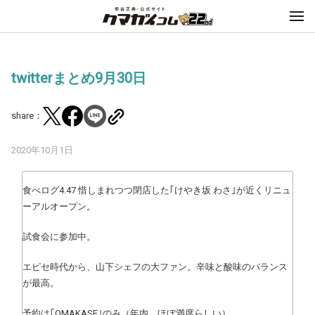
twitterまとめ9月30日
share：
2020年10月1日
食べログ4.47 惜しまれつつ閉店した｢けやき坂 わさ｣が近くリニュ
ーアルオープン。
試食会に参加中。
エピセ時代から、山下シェフの大ファン。辛味と酸味のバランス
が最高。
予約は｢OMAKASE｣のみ（年内、ほぼ満席らしい）