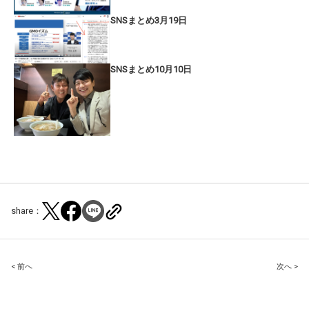
SNSまとめ3月19日
SNSまとめ10月10日
share：
Post
< 前へ
次へ >
navigation